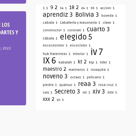
9
2
18
2
1
1
14
1
24
1
30
1
accion
1
aprendiz
3
Bolivia
3
boveda
1
cabala
1
Caballería y masonería
1
clave
1
 LOS
cuarto
3
constructor
1
coronati
1
ARTES Y
elegido
5
Cábala
1
escocesismo
1
escocismo
1
0, 2022
iv
7
hub fraternitas
1
interior
1
IX
6
kt
2
kabalah
1
ktp
1
lider
1
maestro
2
marineros
1
noaquita
1
noveno
3
octavo
1
pelicano
1
reaa
3
piedra
1
quatour
1
rosa cruz
1
Secreto
3
xiv
3
sarj
1
viii
1
XXIV
1
xxx
2
yo
1