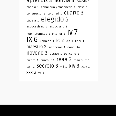
aprendiz
3
Bolivia
3
boveda
1
cabala
1
Caballería y masonería
1
clave
1
cuarto
3
constructor
1
coronati
1
elegido
5
Cábala
1
escocesismo
1
escocismo
1
iv
7
hub fraternitas
1
interior
1
IX
6
kt
2
kabalah
1
ktp
1
lider
1
maestro
2
marineros
1
noaquita
1
noveno
3
octavo
1
pelicano
1
reaa
3
piedra
1
quatour
1
rosa cruz
1
Secreto
3
xiv
3
sarj
1
viii
1
XXIV
1
xxx
2
yo
1