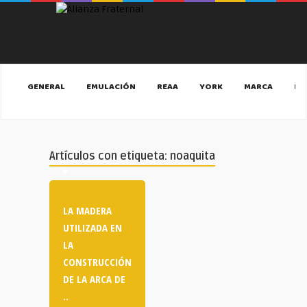
GENERAL
EMULACIÓN
REAA
YORK
MARCA
MA
Artículos con etiqueta: noaquita
LA MADERA
UTILIZADA EN
LA
CONSTRUCCIÓN
DE LA ARCA DE
..