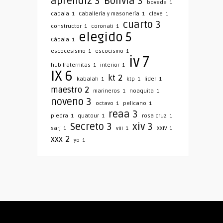
aprendiz
3
Bolivia
3
boveda
1
cabala
1
Caballería y masonería
1
clave
1
cuarto
3
constructor
1
coronati
1
elegido
5
Cábala
1
escocesismo
1
escocismo
1
iv
7
hub fraternitas
1
interior
1
IX
6
kt
2
kabalah
1
ktp
1
lider
1
maestro
2
marineros
1
noaquita
1
noveno
3
octavo
1
pelicano
1
reaa
3
piedra
1
quatour
1
rosa cruz
1
Secreto
3
xiv
3
sarj
1
viii
1
XXIV
1
xxx
2
yo
1