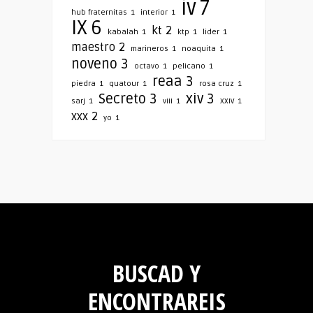
iv
7
hub fraternitas
1
interior
1
IX
6
kt
2
kabalah
1
ktp
1
lider
1
maestro
2
marineros
1
noaquita
1
noveno
3
octavo
1
pelicano
1
reaa
3
piedra
1
quatour
1
rosa cruz
1
Secreto
3
xiv
3
sarj
1
viii
1
XXIV
1
xxx
2
yo
1
BUSCAD Y
ENCONTRAREIS