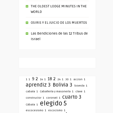
THE OLDEST LODGE MINUTES IN THE
WORLD
OSIRIS Y EL JUICIO DE LOS MUERTOS
Las Bendiciones de las 12 Tribus de
Israel
9
2
18
2
1
1
14
1
24
1
30
1
accion
1
aprendiz
3
Bolivia
3
boveda
1
cabala
1
Caballería y masonería
1
clave
1
cuarto
3
constructor
1
coronati
1
elegido
5
Cábala
1
escocesismo
1
escocismo
1