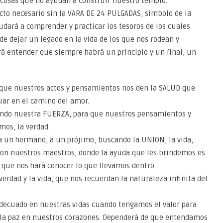
s cosas que no ayudan a construir nuestro templo.
cto necesario sin la VARA DE 24 PULGADAS, símbolo de la
dará a comprender y practicar los tesoros de los cuales
de dejar un legado en la vida de los que nos rodean y
á entender que siempre habrá un principio y un final, un
o que nuestros actos y pensamientos nos den la SALUD que
uar en el camino del amor.
tando nuestra FUERZA, para que nuestros pensamientos y
os, la verdad.
 a un hermano, a un prójimo, buscando la UNION, la vida,
son nuestros maestros, donde la ayuda que les brindemos es
que nos hará conocer lo que llevamos dentro.
erdad y la vida, que nos recuerdan la naturaleza infinita del
adecuado en nuestras vidas cuando tengamos el valor para
r la paz en nuestros corazones. Dependerá de que entendamos