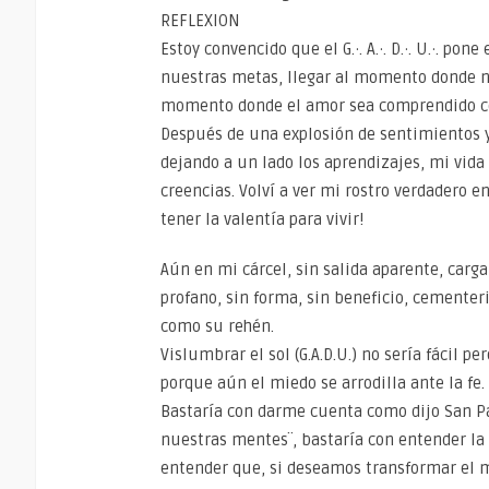
REFLEXION
Estoy convencido que el G.·. A.·. D.·. U.·. p
nuestras metas, llegar al momento donde nu
momento donde el amor sea comprendido c
Después de una explosión de sentimientos y
dejando a un lado los aprendizajes, mi vi
creencias. Volví a ver mi rostro verdadero e
tener la valentía para vivir!
Aún en mi cárcel, sin salida aparente, ca
profano, sin forma, sin beneficio, cemente
como su rehén.
Vislumbrar el sol (G.A.D.U.) no sería fácil p
porque aún el miedo se arrodilla ante la fe.
Bastaría con darme cuenta como dijo San Pa
nuestras mentes¨, bastaría con entender la 
entender que, si deseamos transformar el 