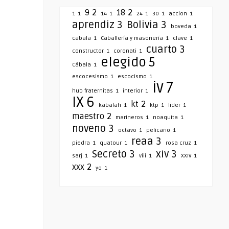
9
2
18
2
1
1
14
1
24
1
30
1
accion
1
aprendiz
3
Bolivia
3
boveda
1
cabala
1
Caballería y masonería
1
clave
1
cuarto
3
constructor
1
coronati
1
elegido
5
Cábala
1
escocesismo
1
escocismo
1
iv
7
hub fraternitas
1
interior
1
IX
6
kt
2
kabalah
1
ktp
1
lider
1
maestro
2
marineros
1
noaquita
1
noveno
3
octavo
1
pelicano
1
reaa
3
piedra
1
quatour
1
rosa cruz
1
Secreto
3
xiv
3
sarj
1
viii
1
XXIV
1
xxx
2
yo
1