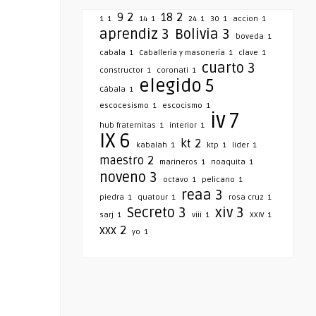
9
2
18
2
1
1
14
1
24
1
30
1
accion
1
aprendiz
3
Bolivia
3
boveda
1
cabala
1
Caballería y masonería
1
clave
1
cuarto
3
constructor
1
coronati
1
elegido
5
Cábala
1
escocesismo
1
escocismo
1
iv
7
hub fraternitas
1
interior
1
IX
6
kt
2
kabalah
1
ktp
1
lider
1
maestro
2
marineros
1
noaquita
1
noveno
3
octavo
1
pelicano
1
reaa
3
piedra
1
quatour
1
rosa cruz
1
Secreto
3
xiv
3
sarj
1
viii
1
XXIV
1
xxx
2
yo
1