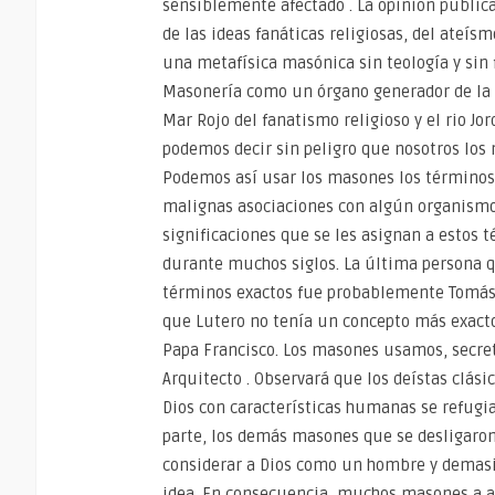
sensiblemente afectado . La opinión pública
de las ideas fanáticas religiosas, del ateís
una metafísica masónica sin teología y sin 
Masonería como un órgano generador de la 
Mar Rojo del fanatismo religioso y el rio J
podemos decir sin peligro que nosotros los
Podemos así usar los masones los términos 
malignas asociaciones con algún organismo 
significaciones que se les asignan a estos 
durante muchos siglos. La última persona 
términos exactos fue probablemente Tomás d
que Lutero no tenía un concepto más exacto 
Papa Francisco. Los masones usamos, secre
Arquitecto . Observará que los deístas clási
Dios con características humanas se refugia
parte, los demás masones que se desligaro
considerar a Dios como un hombre y demasi
idea. En consecuencia, muchos masones a atr