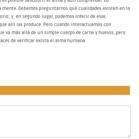
 es posible descubrir el alma y aun comprender su
a mente. Debemos preguntarnos qué cualidades existen en la
rio; y, en segundo lugar, podemos inferir de esas
 que allí las produce. Pero cuando interactuamos con
ue va más allá de un simple cuerpo de carne y huesos, pero
aces de verificar exista el alma humana