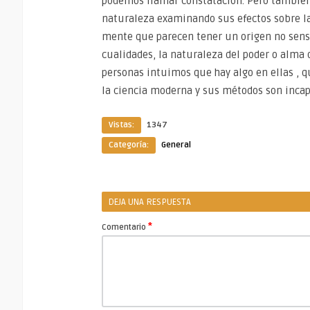
podemos llamar constatación. Pero también
naturaleza examinando sus efectos sobre l
mente que parecen tener un origen no senso
cualidades, la naturaleza del poder o alma
personas intuimos que hay algo en ellas , q
la ciencia moderna y sus métodos son incap
Vistas:
1347
Categoría:
General
DEJA UNA RESPUESTA
*
Comentario