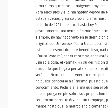
alma como quimeras o imágenes proyectadas
Para ellos Dios y el alma habían dejado de 
estaban vacías, y así se creó el cisma masó
de Julio de 1751 que dura hasta hoy 9 de en
posibilidad de una definición masónica : un
ejemplo, no hay nada vago en la definición
original del Universo». Podrá Usted decir, 
esto, nada esencialmente beneficioso, nada, 
Bíblico. Para mí, por el contrario, todo est
una sola cosa: el «alma». -¿Y su definición 
o aquello que llega a percatarse de la manif
verá la dificultad de obtener un concepto c
no puede conocerse a sí misma, puesto que
conocimiento. Pedirle al alma que sea el o
que se ponga en pie sobre sus propios homb
cerebro humano un órgano tan complejo , pe
menos hasta que la neurociencia comenzó a 