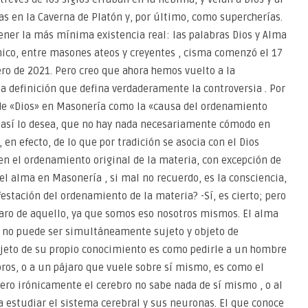
 en la Caverna de Platón y, por último, como supercherías.
tener la más mínima existencia real: las palabras Dios y Alma
nico, entre masones ateos y creyentes , cisma comenzó el 17
ero de 2021. Pero creo que ahora hemos vuelto a la
a definición que defina verdaderamente la controversia . Por
 de «Dios» en Masonería como la «causa del ordenamiento
si así lo desea, que no hay nada necesariamente cómodo en
en efecto, de lo que por tradición se asocia con el Dios
á en el ordenamiento original de la materia, con excepción de
del alma en Masonería , si mal no recuerdo, es la consciencia,
estación del ordenamiento de la materia? -Sí, es cierto; pero
laro de aquello, ya que somos eso nosotros mismos. EI alma
 no puede ser simultáneamente sujeto y objeto de
bjeto de su propio conocimiento es como pedirle a un hombre
ros, o a un pájaro que vuele sobre sí mismo, es como el
ro irónicamente el cerebro no sabe nada de sí mismo , o al
estudiar el sistema cerebral y sus neuronas. El que conoce