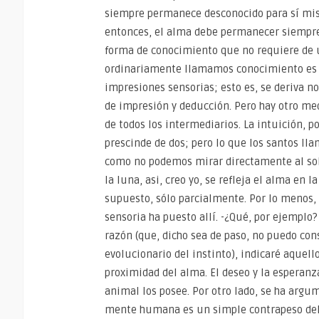
siempre permanece desconocido para sí mism
entonces, el alma debe permanecer siempre
forma de conocimiento que no requiere de u
ordinariamente llamamos conocimiento es 
impresiones sensorias; esto es, se deriva n
de impresión y deducción. Pero hay otro med
de todos los intermediarios. La intuición, p
prescinde de dos; pero lo que los santos ll
como no podemos mirar directamente al sol
la luna, asi, creo yo, se refleja el alma en
supuesto, sólo parcialmente. Por lo menos,
sensoria ha puesto allí. -¿Qué, por ejemplo?
razón (que, dicho sea de paso, no puedo con
evolucionario del instinto), indicaré aquel
proximidad del alma. El deseo y la esperanz
animal los posee. Por otro lado, se ha arg
mente humana es un simple contrapeso del