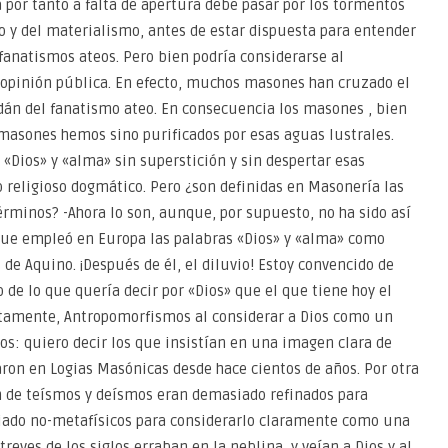
 por tanto a falta de apertura debe pasar por los tormentos
mo y del materialismo, antes de estar dispuesta para entender
fanatismos ateos. Pero bien podría considerarse al
opinión pública. En efecto, muchos masones han cruzado el
ordán del fanatismo ateo. En consecuencia los masones , bien
 masones hemos sino purificados por esas aguas lustrales.
«Dios» y «alma» sin superstición y sin despertar esas
religioso dogmático. Pero ¿son definidas en Masonería las
términos? -Ahora lo son, aunque, por supuesto, no ha sido así
que empleó en Europa las palabras «Dios» y «alma» como
e Aquino. ¡Después de él, el diluvio! Estoy convencido de
de lo que quería decir por «Dios» que el que tiene hoy el
tamente, Antropomorfismos al considerar a Dios como un
cos: quiero decir los que insistían en una imagen clara de
ron en Logias Masónicas desde hace cientos de años. Por otra
n de teísmos y deísmos eran demasiado refinados para
ado no-metafísicos para considerarlo claramente como una
eves de los siglos erraban en la neblina, y veían a Dios y al