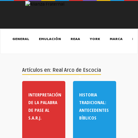
GENERAL
EMULACIÓN
REAA
YORK
MARCA
MA
Artículos en: Real Arco de Escocia
INTERPRETACIÓN
HISTORIA
DE LA PALABRA
TRADICIONAL:
DE PASE AL
ANTECEDENTES
S.A.R.J.
BÍBLICOS