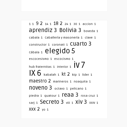
9
2
18
2
1
1
14
1
24
1
30
1
accion
1
aprendiz
3
Bolivia
3
boveda
1
cabala
1
Caballería y masonería
1
clave
1
cuarto
3
constructor
1
coronati
1
elegido
5
Cábala
1
escocesismo
1
escocismo
1
iv
7
hub fraternitas
1
interior
1
IX
6
kt
2
kabalah
1
ktp
1
lider
1
maestro
2
marineros
1
noaquita
1
noveno
3
octavo
1
pelicano
1
reaa
3
piedra
1
quatour
1
rosa cruz
1
Secreto
3
xiv
3
sarj
1
viii
1
XXIV
1
xxx
2
yo
1