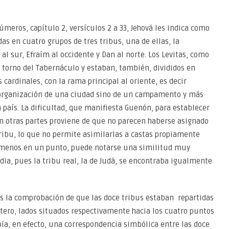
eros, capítulo 2, versículos 2 a 33, Jehová les indica como
as en cuatro grupos de tres tribus, una de ellas, la
l sur, Efraím al occidente y Dan al norte. Los Levitas, como
 torno del Tabernáculo y estaban, también, divididos en
cardinales, con la rama principal al oriente, es decir
la organización de una ciudad sino de un campamento y más
un país. La dificultad, que manifiesta Guenón, para establecer
n otras partes proviene de que no parecen haberse asignado
ribu, lo que no permite asimilarlas a castas propiamente
 al menos en un punto, puede notarse una similitud muy
dia, pues la tribu real, la de Judá, se encontraba igualmente
s la comprobación de que las doce tribus estaban repartidas
látero, lados situados respectivamente hacia los cuatro puntos
ía, en efecto, una correspondencia simbólica entre las doce