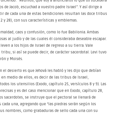
o diciendo: “Reuníos, que voy a anunciaros lo que os sucederá
s de Jacob, escuchad a vuestro padre Israel”. Y así dirige a
tir de cada una de estas bendiciones resultan las doce tribus
, 2 y 28), con sus características y emblemas.
 maldad, caos y confusión, como lo fue Babilonia. Ambas
osas al judío y de las cuales él consideraba deseable escapar.
even a los hijos de Israel de regreso a su tierra. Vale
tribu, si así se puede decir, de carácter sacerdotal. Levi tuvo
rón y Moisés.
n el desierto es que Jehová les habló y les dijo que debían
en medio de ellos, es decir de las tribus de Israel,
odos los utensilios (Exodo, capítulo 25, versículos 8 y 9). Las
recisas y es del caso mencionar que en Exodo, capítulo 28,
os sacerdotes, se instruye que el pectoral se llenará de
as cada una, agregando que “las piedras serán según los
 sus nombres, como grabaduras de sello cada una con su