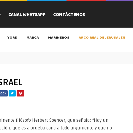
O
CANAL WHATSAPP
CONTÁCTENOS
YORK
MARCA
MARINEROS
ARCO REAL DE JERUSALÉN
ISRAEL
BOOK
nente filósofo Herbert Spencer, que señala: “Hay un
mación, que es a prueba contra todo argumento y que no