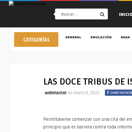
INICI
GENERAL
EMULACIÓN
REAA
CATEGORÍAS
LAS DOCE TRIBUS DE 
webmaster
en
enero 9, 2022
SHARE ON FACE
Permítaseme comenzar con una cita del emi
principio que es barrera contra toda infor