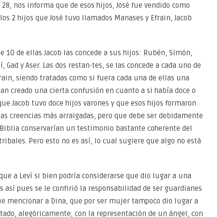
 a 28, nos informa que de esos hijos, José fue vendido como
y los 2 hijos que José tuvo llamados Manases y Efrain, Jacob
ue 10 de ellas Jacob las concede a sus hijos: Rubén, Simón,
í, Gad y Aser. Las dos restan-tes, se las concede a cada uno de
frain, siendo tratadas como si fuera cada una de ellas una
han creado una cierta confusión en cuanto a si había doce o
e que Jacob tuvo doce hijos varones y que esos hijos formaron
 las creencias más arraigadas, pero que debe ser debidamente
la Biblia conservarían un testimonio bastante coherente del
ibales. Pero esto no es así, lo cual sugiere que algo no está
que a Leví si bien podría considerarse que dio lugar a una
 es así pues se le confirió la responsabilidad de ser guardianes
ue mencionar a Dina, que por ser mujer tampoco dio lugar a
ntado, alegóricamente, con la representación de un ángel, con