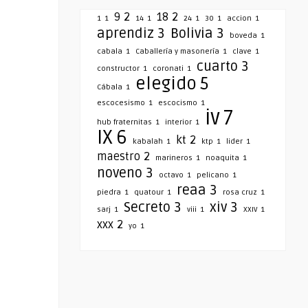
9
2
18
2
1
1
14
1
24
1
30
1
accion
1
aprendiz
3
Bolivia
3
boveda
1
cabala
1
Caballería y masonería
1
clave
1
cuarto
3
constructor
1
coronati
1
elegido
5
Cábala
1
escocesismo
1
escocismo
1
iv
7
hub fraternitas
1
interior
1
IX
6
kt
2
kabalah
1
ktp
1
lider
1
maestro
2
marineros
1
noaquita
1
noveno
3
octavo
1
pelicano
1
reaa
3
piedra
1
quatour
1
rosa cruz
1
Secreto
3
xiv
3
sarj
1
viii
1
XXIV
1
xxx
2
yo
1