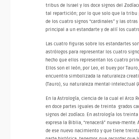
tribus de Israel y los doce signos del Zodíac
tal repartición; por lo que solo que la tri
de los cuatro signos “cardinales” y las otra
principal a un estandarte y de allí los cua
Las cuatro figuras sobre los estandartes s
astrólogos para representar los cuatro signo
hecho que ellos representan los cuatro prin
Ellos son el león, por Leo, el buey por Tauro
encuentra simbolizada la naturaleza creativ
(Tauro), su naturaleza mental-intelectual 
En la Astrología, ciencia de la cual el Arco
en doce partes iguales de treinta grados ca
signos del zodíaco. En astrología los trein
expresa la Biblia, “renacerá” nueva-mente. 
de ese nuevo nacimiento y que tiene treinta
parte histórica, tenemos que recordar que lo