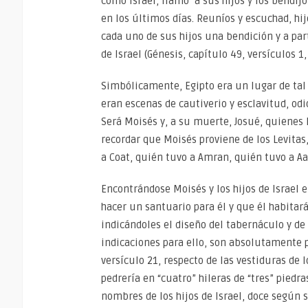
como Israel, llamó a sus hijos y los bendij
en los últimos días. Reuníos y escuchad, hijo
cada uno de sus hijos una bendición y a par
de Israel (Génesis, capítulo 49, versículos 1
Simbólicamente, Egipto era un lugar de tal
eran escenas de cautiverio y esclavitud, odi
Será Moisés y, a su muerte, Josué, quienes ll
recordar que Moisés proviene de los Levitas, 
a Coat, quién tuvo a Amran, quién tuvo a Aa
Encontrándose Moisés y los hijos de Israel e
hacer un santuario para él y que él habitará 
indicándoles el diseño del tabernáculo y de t
indicaciones para ello, son absolutamente p
versículo 21, respecto de las vestiduras de l
pedrería en “cuatro” hileras de “tres” piedr
nombres de los hijos de Israel, doce según