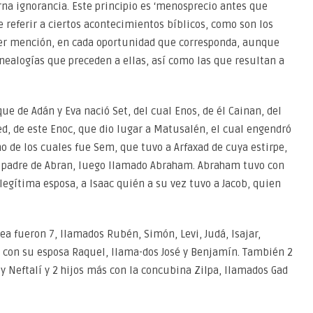
na ignorancia. Este principio es ‘menosprecio antes que
referir a ciertos acontecimientos bíblicos, como son los
hacer mención, en cada oportunidad que corresponda, aunque
enealogías que preceden a ellas, así como las que resultan a
e de Adán y Eva nació Set, del cual Enos, de él Cainan, del
ed, de este Enoc, que dio lugar a Matusalén, el cual engendró
no de los cuales fue Sem, que tuvo a Arfaxad de cuya estirpe,
é, padre de Abran, luego llamado Abraham. Abraham tuvo con
 legítima esposa, a Isaac quién a su vez tuvo a Jacob, quien
ea fueron 7, llamados Rubén, Simón, Levi, Judá, Isajar,
s con su esposa Raquel, llama-dos José y Benjamín. También 2
y Neftalí y 2 hijos más con la concubina Zilpa, llamados Gad