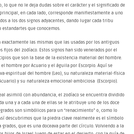
o, lo que no le deja dudas sobre el carácter y el significado de
bu principal, en cada lado, corresponde manifiestamente a uno
s dos a los dos signos adyacentes, dando lugar cada tribu
tro estandartes que conocemos.
on exactamente las mismas que las usadas por los antiguos
s fijos del zodíaco. Estos signos han sido venerados por el
cipios que son la base de la existencia material del hombre.
, el hombre por Acuario y el águila por Escorpio. Aquí se
a-espiritual del hombre (Leo), su naturaleza material-física
(Acuario) y su naturaleza emocional-ambiciosa (Escorpio).
 Real asimiló con abundancia, el zodíaco se encuentra dividido
da una y a cada una de ellas se le atribuye uno de los doce
ta grados son simbólicos para un “renacimiento” o, como lo
Así descubrimos que la piedra clave realmente es el símbolo
 grados, que es una doceava parte del círculo. Volviendo a la
s hijos de Israel luego de estar en el desierto, con la guía de