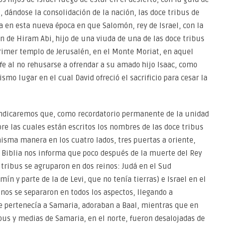
l, dándose la consolidación de la nación, las doce tribus de
ya en esta nueva época en que Salomón, rey de Israel, con la
ón de Hiram Abi, hijo de una viuda de una de las doce tribus
 primer templo de Jerusalén, en el Monte Moriat, en aquel
e al no rehusarse a ofrendar a su amado hijo Isaac, como
smo lugar en el cual David ofreció el sacrificio para cesar la
indicaremos que, como recordatorio permanente de la unidad
bre las cuales están escritos los nombres de las doce tribus
misma manera en los cuatro lados, tres puertas a oriente,
 La Biblia nos informa que poco después de la muerte del Rey
tribus se agruparon en dos reinos: Judá en el Sud
ín y parte de la de Levi, que no tenía tierras) e Israel en el
inos se separaron en todos los aspectos, llegando a
e pertenecía a Samaria, adoraban a Baal, mientras que en
bus y medias de Samaria, en el norte, fueron desalojadas de