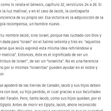
como lo relata el Génesis, capítulo 32, versículos 24 a 26. El
 la luz matinal, y en el caso de Jacob, la contraparte
ciencia de su propio ser. Esa victoria es la adquisición de la
ropia recompensa, un hombre nuevo.
 tu nombre Jacob, sino Israel, porque has luchado con Dios y
n dada para “Israel” en el Salmo setenta y tres es: “aquellos
arse que Jesús expresó esta misma idea refiriéndose a
malicia”. Entonces, éste es el significado de ser un
ribus de Israel”, de ser un “Israelita”. No es una herencia
ho por si mismos “Israelitas” pueden ayudar en el noble y
or.
 apoderó de las tierras de Canaán, Jacob y sus hijos deben
a con José, su hijo perdido, el cual gracias a sus facultades
 del Faraón. Pero, tanto Jacob, como sus hijos quedan, por el
Egipto. Antes de morir en Egipto, Jacob, ahora reconocido