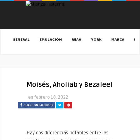
GENERAL
EMULACIÓN
REAA
YORK
MARCA
MA
Moisés, Aholiab y Bezaleel
en
febrero 18, 2022
SHARE ON FACEBOOK
Hay dos diferencias notables entre las