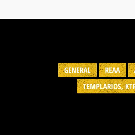
GENERAL
REAA
TEMPLARIOS, KT