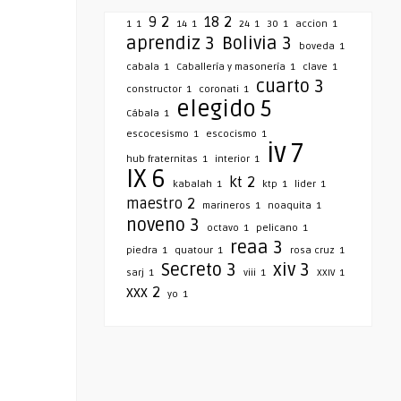
9
2
18
2
1
1
14
1
24
1
30
1
accion
1
aprendiz
3
Bolivia
3
boveda
1
cabala
1
Caballería y masonería
1
clave
1
cuarto
3
constructor
1
coronati
1
elegido
5
Cábala
1
escocesismo
1
escocismo
1
iv
7
hub fraternitas
1
interior
1
IX
6
kt
2
kabalah
1
ktp
1
lider
1
maestro
2
marineros
1
noaquita
1
noveno
3
octavo
1
pelicano
1
reaa
3
piedra
1
quatour
1
rosa cruz
1
Secreto
3
xiv
3
sarj
1
viii
1
XXIV
1
xxx
2
yo
1