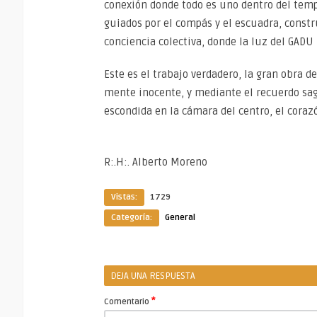
conexión donde todo es uno dentro del templo
guiados por el compás y el escuadra, constr
conciencia colectiva, donde la luz del GADU
Este es el trabajo verdadero, la gran obra d
mente inocente, y mediante el recuerdo sag
escondida en la cámara del centro, el cor
R:.H:. Alberto Moreno
Vistas:
1729
Categoría:
General
DEJA UNA RESPUESTA
*
Comentario