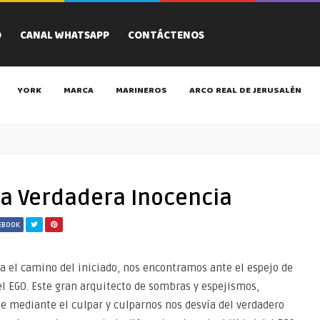
O
CANAL WHATSAPP
CONTÁCTENOS
YORK
MARCA
MARINEROS
ARCO REAL DE JERUSALÉN
 la Verdadera Inocencia
CEBOOK
a el camino del iniciado, nos encontramos ante el espejo de
el EGO. Este gran arquitecto de sombras y espejismos,
ue mediante el culpar y culparnos nos desvía del verdadero