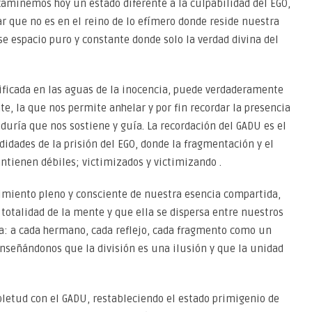
Examinemos hoy un estado diferente a la culpabilidad del EGO,
r que no es en el reino de lo efímero donde reside nuestra
se espacio puro y constante donde solo la verdad divina del
rificada en las aguas de la inocencia, puede verdaderamente
nte, la que nos permite anhelar y por fin recordar la presencia
iduría que nos sostiene y guía. La recordación del GADU es el
didades de la prisión del EGO, donde la fragmentación y el
ntienen débiles; victimizados y victimizando .
imiento pleno y consciente de nuestra esencia compartida,
 totalidad de la mente y que ella se dispersa entre nuestros
a: a cada hermano, cada reflejo, cada fragmento como un
nseñándonos que la división es una ilusión y que la unidad
letud con el GADU, restableciendo el estado primigenio de