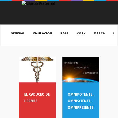
GENERAL
EMULACIÓN
REAA
YORK
MARCA
MA
EL CADUCEO DE
OMNIPOTENTE,
HERMES
OMNISCIENTE,
OMNIPRESENTE