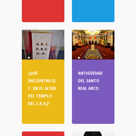
¿QUÉ
ANTIGÜEDAD
ENCUENTRA EL
DEL SANTO
C. EN EL ALTAR
REAL ARCO
DEL TEMPLO
DEL S.R.A.J?