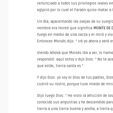
renunciado a todos sus privilegios reales e
egipcio por lo cual el Faraón quiso matar a
Un día, apacentando las ovejas de su suegro
nombre era Horeb que significa
MONTE DE 
fuego en medio de una zarza y el miró y vio
Entonces Moisés dijo: “ iré yo ahora y veré 
Viendo Jehová que Moisés iba a ver, lo llamo
respondió: aquí estoy y dijo Dios: “ No te a
que estás, tierra santa es “.
Y dijo Dios: yo soy el Dios de tus padres, Di
cubrió su rostro, porque tuvo miedo de mira
Dijo luego Dios: “ He visto la aflicción de l
conocido sus angustias y he descendido para
tierra a una tierra buena y ancha, a tierra q