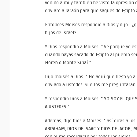
venido a mí y también he visto la opresión c
enviare a faraón para que saques de Egipto a 
Entonces Moisés respondió a Dios y dijo : ¿q
hijos de Israel?
Y Dios respondió a Moisés: “ Ve porque yo es
cuando hayas sacado de Egipto al pueblo se
Horeb o Monte Sinaí “.
Dijo moisés a Dios: “ He aquí que llego yo a 
enviado a ustedes. Si ellos me preguntaran
Y respondió Dios a Moisés
: “ YO SOY EL QUE 
A USTEDES ”.
Además, dijo Dios a Moisés: “ así dirás a los 
ABRAHAM, DIOS DE ISAAC Y DIOS DE JACOB, 
con el me recordaran por todos los siglos.