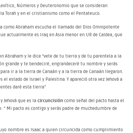
, Levítico, Números y Deuteronomio que se consideran
la Torah y en el cristianismo como el Pentateuco.
elata como Abraham escucha el llamado del Dios Omnipotente
que actualmente es Iraq en Asia menor en UR de Caldea, que
n Abraham y le dice “vete de tu tierra y de tu parentela a la
ión grande y te bendeciré, engrandeceré tu nombre y serás
ara ir a la tierra de Canaán y a la tierra de Canaán llegaron.
 el estado de Israel y Palestina. Y apareció otra vez Jehová a
entes daré esta tierra”
y Jehová que es la
circuncisión
como señal del pacto hasta el
jo: “ Mi pacto es contigo y serás padre de muchedumbre de
cuyo nombre es Isaac a quien circuncida como cumplimiento