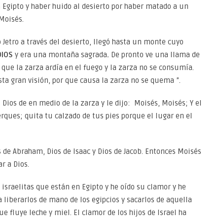
n Egipto y haber huido al desierto por haber matado a un
 Moisés.
 Jetro a través del desierto, llegó hasta un monte cuyo
DIOS
y era una montaña sagrada
.
De pronto ve una llama de
 que la zarza ardía en el fuego y la zarza no se consumía.
esta gran visión, por que causa la zarza no se quema ”.
 Dios de en medio de la zarza y le dijo: Moisés, Moisés; Y el
cerques; quita tu calzado de tus pies porque el lugar en el
os de Abraham, Dios de Isaac y Dios de Jacob. Entonces Moisés
r a Dios.
os israelitas que están en Egipto y he oído su clamor y he
 liberarlos de mano de los egipcios y sacarlos de aquella
ue fluye leche y miel. El clamor de los hijos de Israel ha