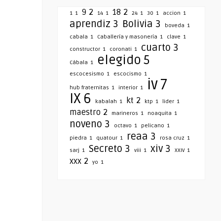
9
2
18
2
1
1
14
1
24
1
30
1
accion
1
aprendiz
3
Bolivia
3
boveda
1
cabala
1
Caballería y masonería
1
clave
1
cuarto
3
constructor
1
coronati
1
elegido
5
Cábala
1
escocesismo
1
escocismo
1
iv
7
hub fraternitas
1
interior
1
IX
6
kt
2
kabalah
1
ktp
1
lider
1
maestro
2
marineros
1
noaquita
1
noveno
3
octavo
1
pelicano
1
reaa
3
piedra
1
quatour
1
rosa cruz
1
Secreto
3
xiv
3
sarj
1
viii
1
XXIV
1
xxx
2
yo
1