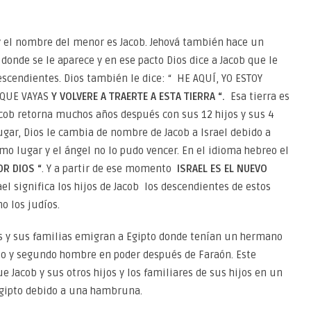
 y el nombre del menor es Jacob. Jehová también hace un
donde se le aparece y en ese pacto Dios dice a Jacob que le
descendientes. Dios también le dice: “ HE AQUÍ, YO ESTOY
 QUE VAYAS
Y VOLVERE A TRAERTE A ESTA TIERRA “.
Esa tierra es
acob retorna muchos años después con sus 12 hijos y sus 4
ar, Dios le cambia de nombre de Jacob a Israel debido a
o lugar y el ángel no lo pudo vencer. En el idioma hebreo el
OR DIOS “
. Y a partir de ese momento
ISRAEL ES EL NUEVO
rael significa los hijos de Jacob los descendientes de estos
o los judíos.
as y sus familias emigran a Egipto donde tenían un hermano
to y segundo hombre en poder después de Faraón. Este
 Jacob y sus otros hijos y los familiares de sus hijos en un
Egipto debido a una hambruna.