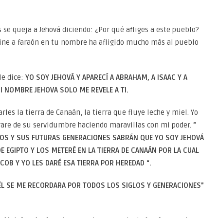
se queja a Jehová diciendo: ¿Por qué afliges a este pueblo?
ine a faraón en tu nombre ha afligido mucho más al pueblo
le dice:
YO SOY JEHOVÁ Y APARECÍ A ABRAHAM, A ISAAC Y A
 NOMBRE JEHOVA SOLO ME REVELE A TI.
les la tierra de Canaán, la tierra que fluye leche y miel. Yo
librare de su servidumbre haciendo maravillas con mi poder.
”
IOS Y SUS FUTURAS GENERACIONES SABRÁN QUE YO SOY JEHOVÁ
E EGIPTO Y LOS METERÉ EN LA TIERRA DE CANAÁN POR LA CUAL
ACOB Y YO LES DARÉ ESA TIERRA POR HEREDAD “.
ÉL SE ME RECORDARA POR TODOS LOS SIGLOS Y GENERACIONES”