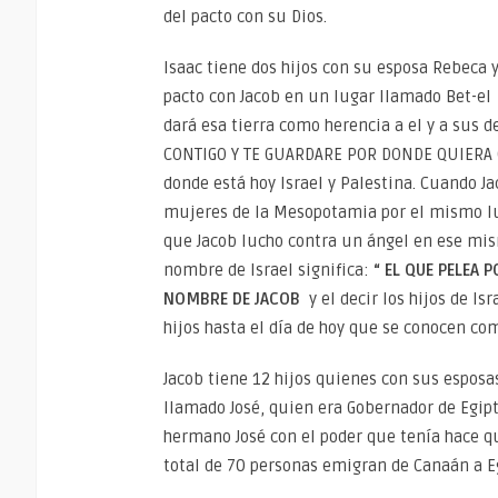
del pacto con su Dios.
Isaac tiene dos hijos con su esposa Rebeca
pacto con Jacob en un lugar llamado Bet-el 
dará esa tierra como herencia a el y a sus 
CONTIGO Y TE GUARDARE POR DONDE QUIERA
donde está hoy Israel y Palestina. Cuando J
mujeres de la Mesopotamia por el mismo lug
que Jacob lucho contra un ángel en ese mism
nombre de Israel significa:
“ EL QUE PELEA P
NOMBRE DE JACOB
y el decir los hijos de Is
hijos hasta el día de hoy que se conocen com
Jacob tiene 12 hijos quienes con sus espos
llamado José, quien era Gobernador de Egip
hermano José con el poder que tenía hace que
total de 70 personas emigran de Canaán a 