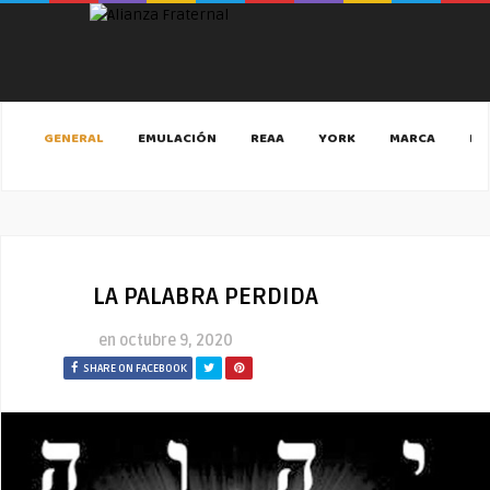
GENERAL
EMULACIÓN
REAA
YORK
MARCA
MA
LA PALABRA PERDIDA
en
octubre 9, 2020
SHARE ON FACEBOOK