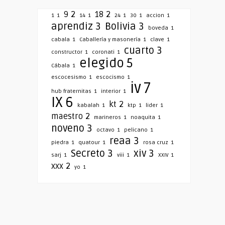
9
2
18
2
1
1
14
1
24
1
30
1
accion
1
aprendiz
3
Bolivia
3
boveda
1
cabala
1
Caballería y masonería
1
clave
1
cuarto
3
constructor
1
coronati
1
elegido
5
Cábala
1
escocesismo
1
escocismo
1
iv
7
hub fraternitas
1
interior
1
IX
6
kt
2
kabalah
1
ktp
1
lider
1
maestro
2
marineros
1
noaquita
1
noveno
3
octavo
1
pelicano
1
reaa
3
piedra
1
quatour
1
rosa cruz
1
Secreto
3
xiv
3
sarj
1
viii
1
XXIV
1
xxx
2
yo
1