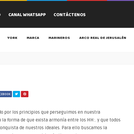
O
CANAL WHATSAPP
CONTÁCTENOS
YORK
MARCA
MARINEROS
ARCO REAL DE JERUSALÉN
ACEBOOK
do por los principios que perseguimos en nuestra
n la forma de que exista armonía entre los HH:. y que todos
onquista de nuestros ideales. Para ello buscamos la