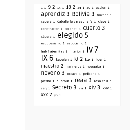
9
2
18
2
1
1
14
1
24
1
30
1
accion
1
aprendiz
3
Bolivia
3
boveda
1
cabala
1
Caballería y masonería
1
clave
1
cuarto
3
constructor
1
coronati
1
elegido
5
Cábala
1
escocesismo
1
escocismo
1
iv
7
hub fraternitas
1
interior
1
IX
6
kt
2
kabalah
1
ktp
1
lider
1
maestro
2
marineros
1
noaquita
1
noveno
3
octavo
1
pelicano
1
reaa
3
piedra
1
quatour
1
rosa cruz
1
Secreto
3
xiv
3
sarj
1
viii
1
XXIV
1
xxx
2
yo
1