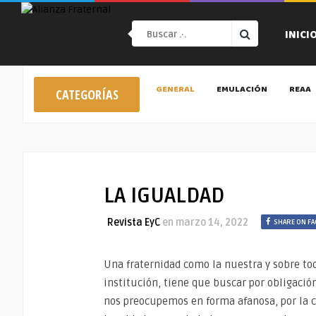
INICI
GENERAL
EMULACIÓN
REAA
CATEGORÍAS
LA IGUALDAD
Revista EyC
en
marzo 14, 2022
SHARE ON F
Una fraternidad como la nuestra y sobre to
institución, tiene que buscar por obligació
nos preocupemos en forma afanosa, por la c