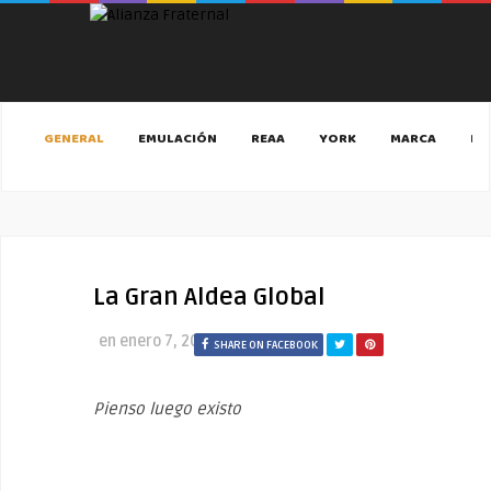
GENERAL
EMULACIÓN
REAA
YORK
MARCA
MA
La Gran Aldea Global
en
enero 7, 2020
SHARE ON FACEBOOK
Pienso luego existo