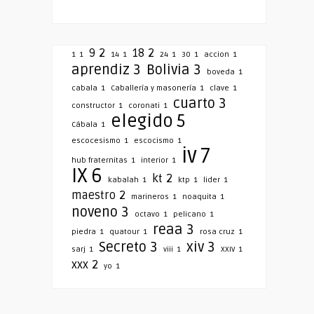
9
2
18
2
1
1
14
1
24
1
30
1
accion
1
aprendiz
3
Bolivia
3
boveda
1
cabala
1
Caballería y masonería
1
clave
1
cuarto
3
constructor
1
coronati
1
elegido
5
Cábala
1
escocesismo
1
escocismo
1
iv
7
hub fraternitas
1
interior
1
IX
6
kt
2
kabalah
1
ktp
1
lider
1
maestro
2
marineros
1
noaquita
1
noveno
3
octavo
1
pelicano
1
reaa
3
piedra
1
quatour
1
rosa cruz
1
Secreto
3
xiv
3
sarj
1
viii
1
XXIV
1
xxx
2
yo
1