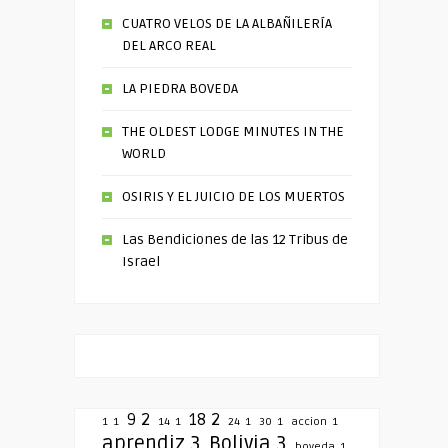
CUATRO VELOS DE LA ALBAÑILERÍA
DEL ARCO REAL
LA PIEDRA BOVEDA
THE OLDEST LODGE MINUTES IN THE
WORLD
OSIRIS Y EL JUICIO DE LOS MUERTOS
Las Bendiciones de las 12 Tribus de
Israel
9
2
18
2
1
1
14
1
24
1
30
1
accion
1
aprendiz
3
Bolivia
3
boveda
1