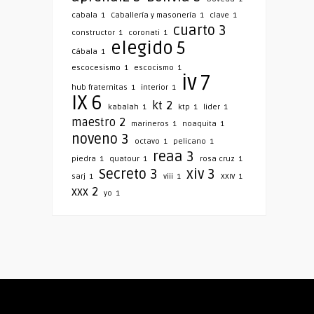
cabala
1
Caballería y masonería
1
clave
1
cuarto
3
constructor
1
coronati
1
elegido
5
Cábala
1
escocesismo
1
escocismo
1
iv
7
hub fraternitas
1
interior
1
IX
6
kt
2
kabalah
1
ktp
1
lider
1
maestro
2
marineros
1
noaquita
1
noveno
3
octavo
1
pelicano
1
reaa
3
piedra
1
quatour
1
rosa cruz
1
Secreto
3
xiv
3
sarj
1
viii
1
XXIV
1
xxx
2
yo
1