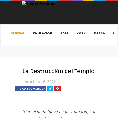
GENERAL
EMULACIÓN
REAA
YORK
MARCA
MA
La Destrucción del Templo
en
octubre 6, 2022
SHARE ON FACEBOOK
“Han echado fuego en tu santuario, han