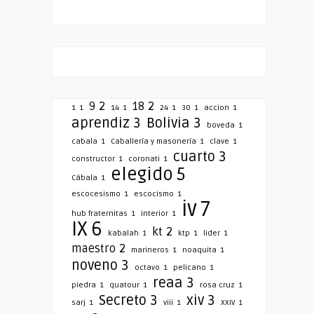
9
2
18
2
1
1
14
1
24
1
30
1
accion
1
aprendiz
3
Bolivia
3
boveda
1
cabala
1
Caballería y masonería
1
clave
1
cuarto
3
constructor
1
coronati
1
elegido
5
Cábala
1
escocesismo
1
escocismo
1
iv
7
hub fraternitas
1
interior
1
IX
6
kt
2
kabalah
1
ktp
1
lider
1
maestro
2
marineros
1
noaquita
1
noveno
3
octavo
1
pelicano
1
reaa
3
piedra
1
quatour
1
rosa cruz
1
Secreto
3
xiv
3
sarj
1
viii
1
XXIV
1