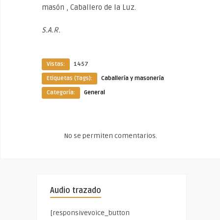
masón , Caballero de la Luz.
S.A.R.
Vistas:
1457
Etiquetas (Tags):
Caballería y masonería
Categoría:
General
No se permiten comentarios.
Audio trazado
[responsivevoice_button