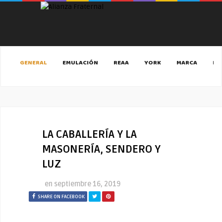
GENERAL
EMULACIÓN
REAA
YORK
MARCA
MA
LA CABALLERÍA Y LA
MASONERÍA, SENDERO Y
LUZ
en
septiembre 16, 2019
SHARE ON FACEBOOK