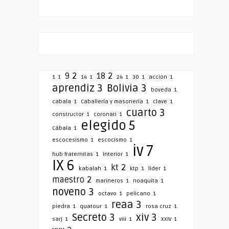
9
2
18
2
1
1
14
1
24
1
30
1
accion
1
aprendiz
3
Bolivia
3
boveda
1
cabala
1
Caballería y masonería
1
clave
1
cuarto
3
constructor
1
coronati
1
elegido
5
Cábala
1
escocesismo
1
escocismo
1
iv
7
hub fraternitas
1
interior
1
IX
6
kt
2
kabalah
1
ktp
1
lider
1
maestro
2
marineros
1
noaquita
1
noveno
3
octavo
1
pelicano
1
reaa
3
piedra
1
quatour
1
rosa cruz
1
Secreto
3
xiv
3
sarj
1
viii
1
XXIV
1