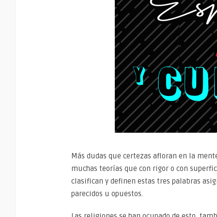
Más dudas que certezas afloran en la mente 
muchas teorías que con rigor o con superfi
clasifican y definen estas tres palabras as
parecidos u opuestos.
Las religiones se han ocupado de esto, tamb