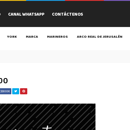
O
CANAL WHATSAPP
CONTÁCTENOS
YORK
MARCA
MARINEROS
ARCO REAL DE JERUSALÉN
po
ACEBOOK