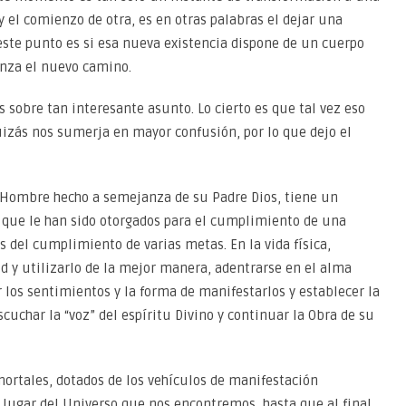
y el comienzo de otra, es en otras palabras el dejar una
 este punto es si esa nueva existencia dispone de un cuerpo
enza el nuevo camino.
sobre tan interesante asunto. Lo cierto es que tal vez eso
izás nos sumerja en mayor confusión, por lo que dejo el
l Hombre hecho a semejanza de su Padre Dios, tiene un
, que le han sido otorgados para el cumplimiento de una
és del cumplimiento de varias metas. En la vida física,
d y utilizarlo de la mejor manera, adentrarse en el alma
r los sentimientos y la forma de manifestarlos y establecer la
cuchar la “voz” del espíritu Divino y continuar la Obra de su
mortales, dotados de los vehículos de manifestación
el lugar del Universo que nos encontremos, hasta que al final