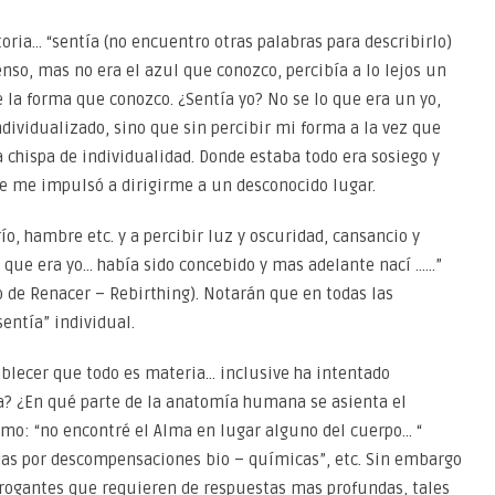
ia… “sentía (no encuentro otras palabras para describirlo)
enso, mas no era el azul que conozco, percibía a lo lejos un
la forma que conozco. ¿Sentía yo? No se lo que era un yo,
ividualizado, sino que sin percibir mi forma a la vez que
 chispa de individualidad. Donde estaba todo era sosiego y
e me impulsó a dirigirme a un desconocido lugar.
río, hambre etc. y a percibir luz y oscuridad, cansancio y
 que era yo… había sido concebido y mas adelante nací ……”
 de Renacer – Rebirthing). Notarán que en todas las
sentía” individual.
ablecer que todo es materia… inclusive ha intentado
a? ¿En qué parte de la anatomía humana se asienta el
cómo: “no encontré el Alma en lugar alguno del cuerpo… “
das por descompensaciones bio – químicas”, etc. Sin embargo
errogantes que requieren de respuestas mas profundas, tales