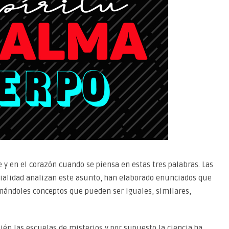
y en el corazón cuando se piensa en estas tres palabras. Las
cialidad analizan este asunto, han elaborado enunciados que
ignándoles conceptos que pueden ser iguales, similares,
ién las escuelas de misterios y por supuesto la ciencia ha