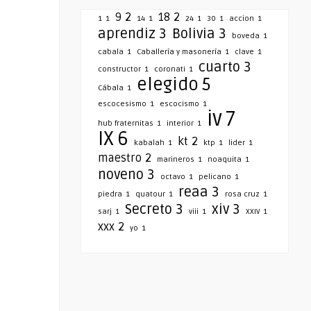
9
2
18
2
1
1
14
1
24
1
30
1
accion
1
aprendiz
3
Bolivia
3
boveda
1
cabala
1
Caballería y masonería
1
clave
1
cuarto
3
constructor
1
coronati
1
elegido
5
Cábala
1
escocesismo
1
escocismo
1
iv
7
hub fraternitas
1
interior
1
IX
6
kt
2
kabalah
1
ktp
1
lider
1
maestro
2
marineros
1
noaquita
1
noveno
3
octavo
1
pelicano
1
reaa
3
piedra
1
quatour
1
rosa cruz
1
Secreto
3
xiv
3
sarj
1
viii
1
XXIV
1
xxx
2
yo
1