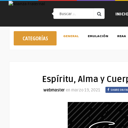
INICI
GENERAL
EMULACIÓN
REAA
CATEGORÍAS
Espíritu, Alma y Cuer
webmaster
en
marzo 19, 2021
SHARE ON F