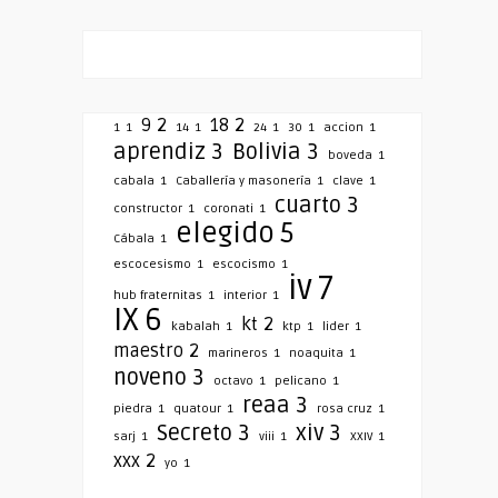
9
2
18
2
1
1
14
1
24
1
30
1
accion
1
aprendiz
3
Bolivia
3
boveda
1
cabala
1
Caballería y masonería
1
clave
1
cuarto
3
constructor
1
coronati
1
elegido
5
Cábala
1
escocesismo
1
escocismo
1
iv
7
hub fraternitas
1
interior
1
IX
6
kt
2
kabalah
1
ktp
1
lider
1
maestro
2
marineros
1
noaquita
1
noveno
3
octavo
1
pelicano
1
reaa
3
piedra
1
quatour
1
rosa cruz
1
Secreto
3
xiv
3
sarj
1
viii
1
XXIV
1
xxx
2
yo
1