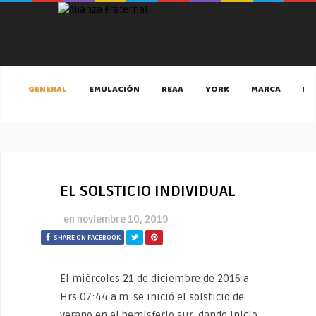
GENERAL
EMULACIÓN
REAA
YORK
MARCA
MA
EL SOLSTICIO INDIVIDUAL
en
noviembre 10, 2019
SHARE ON FACEBOOK
El miércoles 21 de diciembre de 2016 a
Hrs 07:44 a.m. se inició el solsticio de
verano en el hemisferio sur, dando inicio