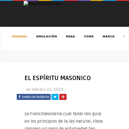
GENERAL
EMULACIÓN
REAA
YORK
MARCA
MA
EL ESPÍRITU MASONICO
en
febrero 24, 2020
SHARE ON FACEBOOK
La Francmasonería cual fanal nos guía
en los principios de la ley natural, lleva
impreso un sello de antigüedad tan