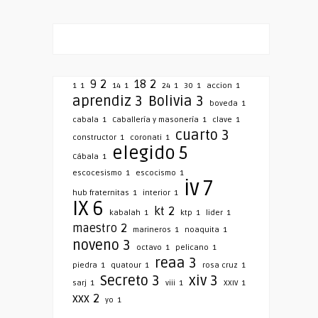
9
2
18
2
1
1
14
1
24
1
30
1
accion
1
aprendiz
3
Bolivia
3
boveda
1
cabala
1
Caballería y masonería
1
clave
1
cuarto
3
constructor
1
coronati
1
elegido
5
Cábala
1
escocesismo
1
escocismo
1
iv
7
hub fraternitas
1
interior
1
IX
6
kt
2
kabalah
1
ktp
1
lider
1
maestro
2
marineros
1
noaquita
1
noveno
3
octavo
1
pelicano
1
reaa
3
piedra
1
quatour
1
rosa cruz
1
Secreto
3
xiv
3
sarj
1
viii
1
XXIV
1
xxx
2
yo
1