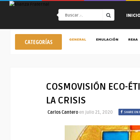
INICI
GENERAL
EMULACIÓN
REAA
CATEGORÍAS
COSMOVISIÓN ECO-ÉTI
LA CRISIS
Carlos Cantero
en
julio 21, 2020
SHARE ON 