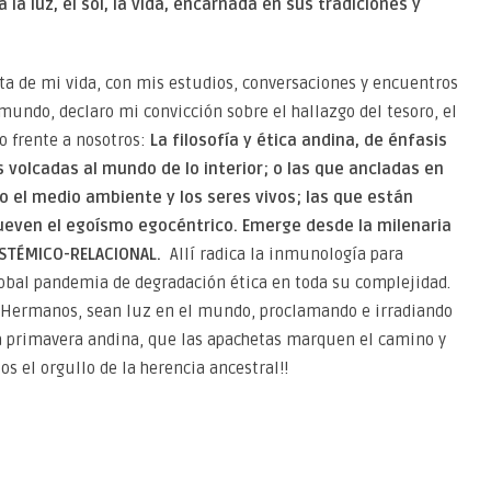
a la luz, el sol, la vida, encarnada en sus tradiciones y
ta de mi vida, con mis estudios, conversaciones y encuentros
mundo, declaro mi convicción sobre el hallazgo del tesoro, el
o frente a nosotros:
La filosofía y ética andina, de énfasis
s volcadas al mundo de lo interior; o las que ancladas en
 el medio ambiente y los seres vivos; las que están
ueven el egoísmo egocéntrico. Emerge desde la milenaria
ISTÉMICO-RELACIONAL.
Allí radica la inmunología para
global pandemia de degradación ética en toda su complejidad.
 Hermanos, sean luz en el mundo, proclamando e irradiando
 la primavera andina, que las apachetas marquen el camino y
s el orgullo de la herencia ancestral!!