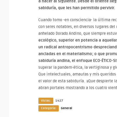
a nacer al siguiente. Desde el oriente lleg
sabiduría, que les han permitido pervivir.
Cuando tomo -en consciencia- la última rec
con seres notables, en diversos lugares del 
anhelado Dorado Andino, que siempre estuv
ecológico, superior en potencia a aquella
un radical antropocentrismo despreciando
ancladas en el materialismo; o que prom
sabiduría andina, el enfoque ECO-ÉTICO-S
superar la pandem-ética, la vertiginosa y 
Que intelectuales, amautas y mis queridos
el valor de esta sabiduría. ¡¡Que despierte
abran portales mostrando a los cuatro viento
Vistas:
1427
Categoría:
General