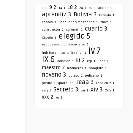
9
2
18
2
1
1
14
1
24
1
30
1
accion
1
aprendiz
3
Bolivia
3
boveda
1
cabala
1
Caballería y masonería
1
clave
1
cuarto
3
constructor
1
coronati
1
elegido
5
Cábala
1
escocesismo
1
escocismo
1
iv
7
hub fraternitas
1
interior
1
IX
6
kt
2
kabalah
1
ktp
1
lider
1
maestro
2
marineros
1
noaquita
1
noveno
3
octavo
1
pelicano
1
reaa
3
piedra
1
quatour
1
rosa cruz
1
Secreto
3
xiv
3
sarj
1
viii
1
XXIV
1
xxx
2
yo
1