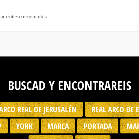
 permiten comentarios.
BUSCAD Y ENCONTRAREIS
ARCO REAL DE JERUSALÉN
REAL ARCO DE 
P
YORK
MARCA
PORTADA
MAR