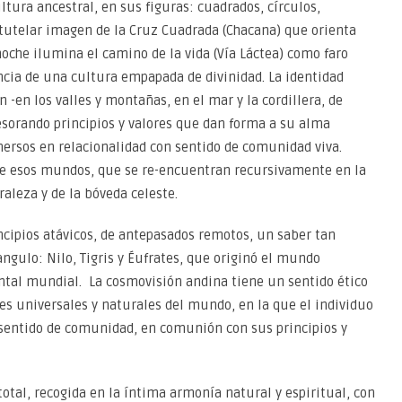
ultura ancestral, en sus figuras: cuadrados, círculos,
 tutelar imagen de la Cruz Cuadrada (Chacana) que orienta
noche ilumina el camino de la vida (Vía Láctea) como faro
encia de una cultura empapada de divinidad. La identidad
-en los valles y montañas, en el mar y la cordillera, de
atesorando principios y valores que dan forma a su alma
mersos en relacionalidad con sentido de comunidad viva.
de esos mundos, que se re-encuentran recursivamente en la
raleza y de la bóveda celeste.
ncipios atávicos, de antepasados remotos, un saber tan
angulo: Nilo, Tigris y Éufrates, que originó el mundo
ntal mundial. La cosmovisión andina tiene un sentido ético
yes universales y naturales del mundo, en la que el individuo
 sentido de comunidad, en comunión con sus principios y
otal, recogida en la íntima armonía natural y espiritual, con