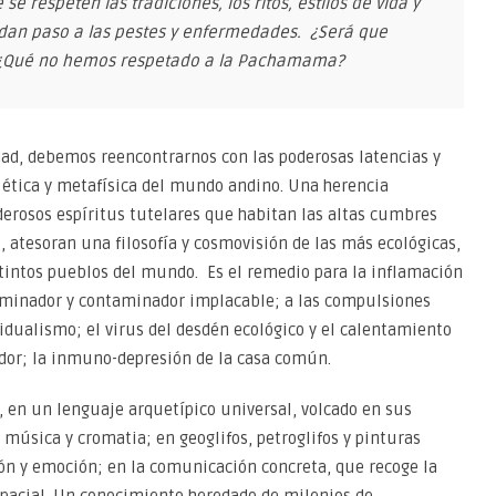
se respeten las tradiciones, los ritos, estilos de vida y
dan paso a las pestes y enfermedades. ¿Será que
? ¿Qué no hemos respetado a la Pachamama?
dad, debemos reencontrarnos con las poderosas latencias y
la ética y metafísica del mundo andino. Una herencia
derosos espíritus tutelares que habitan las altas cumbres
, atesoran una filosofía y cosmovisión de las más ecológicas,
stintos pueblos del mundo. Es el remedio para la inflamación
erminador y contaminador implacable; a las compulsiones
idualismo; el virus del desdén ecológico y el calentamiento
ador; la inmuno-depresión de la casa común.
, en un lenguaje arquetípico universal, volcado en sus
, música y cromatia; en geoglifos, petroglifos y pinturas
zón y emoción; en la comunicación concreta, que recoge la
espacial. Un conocimiento heredado de milenios de