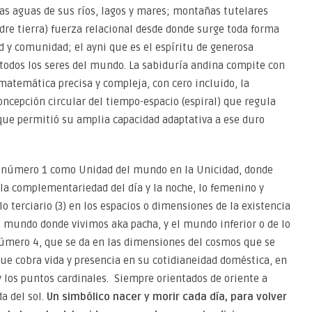
 las aguas de sus ríos, lagos y mares; montañas tutelares
dre tierra) fuerza relacional desde donde surge toda forma
d y comunidad; el ayni que es el espíritu de generosa
todos los seres del mundo. La sabiduría andina compite con
atemática precisa y compleja, con cero incluido, la
oncepción circular del tiempo-espacio (espiral) que regula
 que permitió su amplia capacidad adaptativa a ese duro
l número 1 como Unidad del mundo en la Unicidad, donde
n la complementariedad del día y la noche, lo femenino y
 lo terciario (3) en los espacios o dimensiones de la existencia
l mundo donde vivimos aka pacha, y el mundo inferior o de lo
 número 4, que se da en las dimensiones del cosmos que se
ue cobra vida y presencia en su cotidianeidad doméstica, en
 y los puntos cardinales. Siempre orientados de oriente a
da del sol.
Un simbólico nacer y morir cada día, para volver