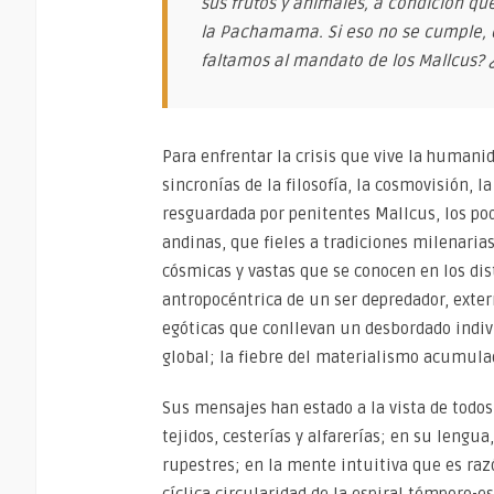
sus frutos y animales, a condición que 
la Pachamama. Si eso no se cumple, 
faltamos al mandato de los Mallcus
Para enfrentar la crisis que vive la humani
sincronías de la filosofía, la cosmovisión, 
resguardada por penitentes Mallcus, los po
andinas, que fieles a tradiciones milenarias
cósmicas y vastas que se conocen en los di
antropocéntrica de un ser depredador, ext
egóticas que conllevan un desbordado indiv
global; la fiebre del materialismo acumul
Sus mensajes han estado a la vista de todos
tejidos, cesterías y alfarerías; en su lengua
rupestres; en la mente intuitiva que es ra
cíclica circularidad de la espiral témporo-