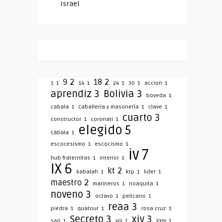
Israel
9
2
18
2
1
1
14
1
24
1
30
1
accion
1
aprendiz
3
Bolivia
3
boveda
1
cabala
1
Caballería y masonería
1
clave
1
cuarto
3
constructor
1
coronati
1
elegido
5
Cábala
1
escocesismo
1
escocismo
1
iv
7
hub fraternitas
1
interior
1
IX
6
kt
2
kabalah
1
ktp
1
lider
1
maestro
2
marineros
1
noaquita
1
noveno
3
octavo
1
pelicano
1
reaa
3
piedra
1
quatour
1
rosa cruz
1
Secreto
3
xiv
3
sarj
1
viii
1
XXIV
1