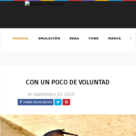
GENERAL
EMULACIÓN
REAA
YORK
MARCA
MA
CON UN POCO DE VOLUNTAD
en
septiembre 10, 2020
SHARE ON FACEBOOK