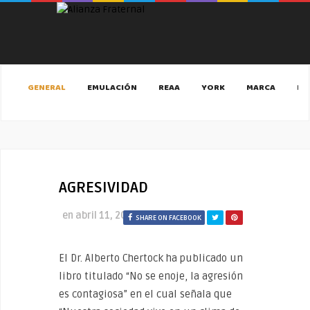
GENERAL
EMULACIÓN
REAA
YORK
MARCA
MA
AGRESIVIDAD
en
abril 11, 2020
SHARE ON FACEBOOK
El Dr. Alberto Chertock ha publicado un
libro titulado “No se enoje, la agresión
es contagiosa” en el cual señala que