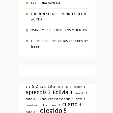
LA PIEDRA BOVEDA
THE OLDEST LODGE MINUTES IN THE
WORLD
OSIRIS Y EL JUICIO DE LOS MUERTOS
Las Bendiciones de las 12 Tribus de
Israel
9
2
18
2
1
1
14
1
24
1
30
1
accion
1
aprendiz
3
Bolivia
3
boveda
1
cabala
1
Caballería y masonería
1
clave
1
cuarto
3
constructor
1
coronati
1
elegido
5
Cábala
1