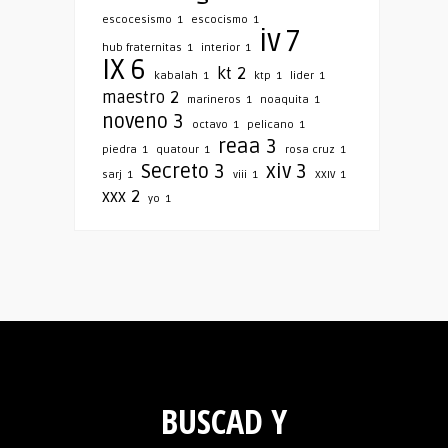
escocesismo
1
escocismo
1
iv
7
hub fraternitas
1
interior
1
IX
6
kt
2
kabalah
1
ktp
1
lider
1
maestro
2
marineros
1
noaquita
1
noveno
3
octavo
1
pelicano
1
reaa
3
piedra
1
quatour
1
rosa cruz
1
Secreto
3
xiv
3
sarj
1
viii
1
XXIV
1
xxx
2
yo
1
BUSCAD Y