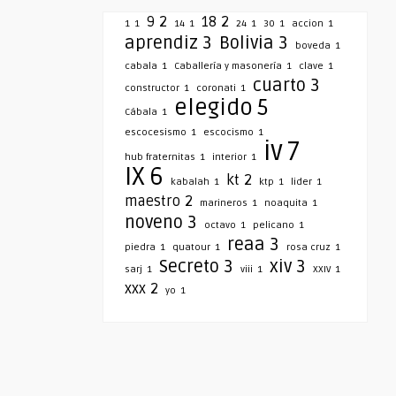
9
2
18
2
1
1
14
1
24
1
30
1
accion
1
aprendiz
3
Bolivia
3
boveda
1
cabala
1
Caballería y masonería
1
clave
1
cuarto
3
constructor
1
coronati
1
elegido
5
Cábala
1
escocesismo
1
escocismo
1
iv
7
hub fraternitas
1
interior
1
IX
6
kt
2
kabalah
1
ktp
1
lider
1
maestro
2
marineros
1
noaquita
1
noveno
3
octavo
1
pelicano
1
reaa
3
piedra
1
quatour
1
rosa cruz
1
Secreto
3
xiv
3
sarj
1
viii
1
XXIV
1
xxx
2
yo
1