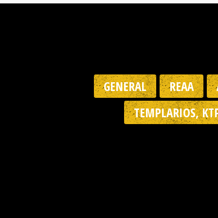
GENERAL
REAA
TEMPLARIOS, KT