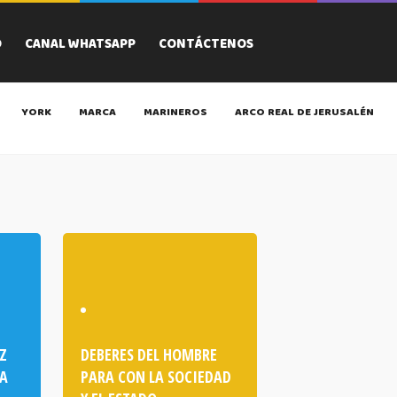
O
CANAL WHATSAPP
CONTÁCTENOS
YORK
MARCA
MARINEROS
ARCO REAL DE JERUSALÉN
EZ
DEBERES DEL HOMBRE
 A
PARA CON LA SOCIEDAD