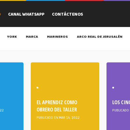
O
CANAL WHATSAPP
CONTÁCTENOS
YORK
MARCA
MARINEROS
ARCO REAL DE JERUSALÉN
EL APRENDIZ COMO
LOS CIN
OBRERO DEL TALLER
022
PUBLICADO 
PUBLICADO EN MAR 14, 2022