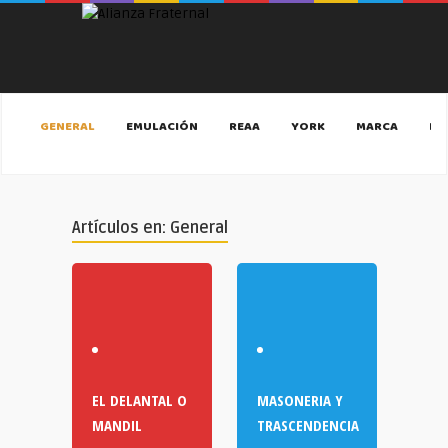
GENERAL
EMULACIÓN
REAA
YORK
MARCA
MA
Artículos en: General
EL DELANTAL O
MASONERIA Y
MANDIL
TRASCENDENCIA