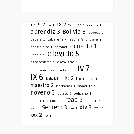
9
2
18
2
1
1
14
1
24
1
30
1
accion
1
aprendiz
3
Bolivia
3
boveda
1
cabala
1
Caballería y masonería
1
clave
1
cuarto
3
constructor
1
coronati
1
elegido
5
Cábala
1
escocesismo
1
escocismo
1
iv
7
hub fraternitas
1
interior
1
IX
6
kt
2
kabalah
1
ktp
1
lider
1
maestro
2
marineros
1
noaquita
1
noveno
3
octavo
1
pelicano
1
reaa
3
piedra
1
quatour
1
rosa cruz
1
Secreto
3
xiv
3
sarj
1
viii
1
XXIV
1
xxx
2
yo
1