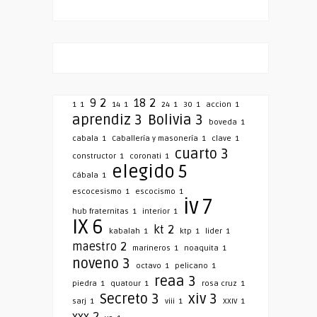
9
2
18
2
1
1
14
1
24
1
30
1
accion
1
aprendiz
3
Bolivia
3
boveda
1
cabala
1
Caballería y masonería
1
clave
1
cuarto
3
constructor
1
coronati
1
elegido
5
Cábala
1
escocesismo
1
escocismo
1
iv
7
hub fraternitas
1
interior
1
IX
6
kt
2
kabalah
1
ktp
1
lider
1
maestro
2
marineros
1
noaquita
1
noveno
3
octavo
1
pelicano
1
reaa
3
piedra
1
quatour
1
rosa cruz
1
Secreto
3
xiv
3
sarj
1
viii
1
XXIV
1