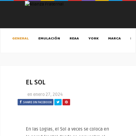
GENERAL
EMULACIÓN
REAA
YORK
MARCA
MA
EL SOL
en
enero 27, 2024
SHARE ON FACEBOOK
En las Logias, el Sol a veces se coloca en