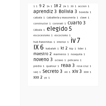
9
2
18
2
1
1
14
1
24
1
30
1
accion
1
aprendiz
3
Bolivia
3
boveda
1
cabala
1
Caballería y masonería
1
clave
1
cuarto
3
constructor
1
coronati
1
elegido
5
Cábala
1
escocesismo
1
escocismo
1
iv
7
hub fraternitas
1
interior
1
IX
6
kt
2
kabalah
1
ktp
1
lider
1
maestro
2
marineros
1
noaquita
1
noveno
3
octavo
1
pelicano
1
reaa
3
piedra
1
quatour
1
rosa cruz
1
Secreto
3
xiv
3
sarj
1
viii
1
XXIV
1
xxx
2
yo
1