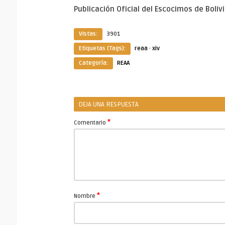
Publicación Oficial del Escocimos de Boliv
Vistas:
3901
Etiquetas (Tags):
reaa
·
xiv
Categoría:
REAA
DEJA UNA RESPUESTA
*
Comentario
*
Nombre