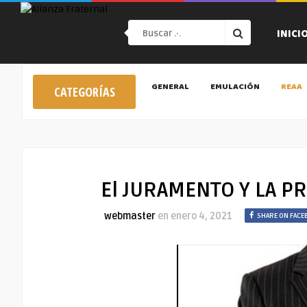
INICI
GENERAL
EMULACIÓN
REAA
CATEGORÍAS
El JURAMENTO Y LA P
webmaster
en
enero 4, 2021
SHARE ON FACE