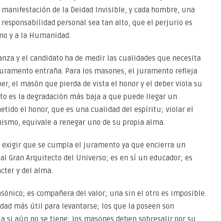
manifestación de la Deidad Invisible, y cada hombre, una
 responsabilidad personal sea tan alto, que el perjurio es
mo y a la Humanidad.
anza y el candidato ha de medir las cualidades que necesita
 juramento entraña. Para los masones, el juramento refleja
ber, el masón que pierda de vista el honor y el deber viola su
nto es la degradación más baja a que puede llegar un
ido el honor, que es una cualidad del espíritu; violar el
ismo, equivale a renegar uno de su propia alma.
 exigir que se cumpla el juramento ya que encierra un
l Gran Arquitecto del Universo; es en sí un educador; es
cter y del alma.
ónico; es compañera del valor; una sin el otro es imposible.
idad más útil para levantarse; los que la poseen son
a si aún no se tiene; los masones deben sobresalir por su