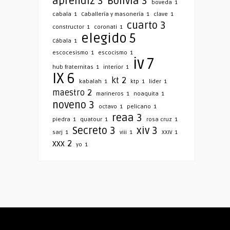
aprendiz
3
Bolivia
3
boveda
1
cabala
1
Caballería y masonería
1
clave
1
cuarto
3
constructor
1
coronati
1
elegido
5
Cábala
1
escocesismo
1
escocismo
1
iv
7
hub fraternitas
1
interior
1
IX
6
kt
2
kabalah
1
ktp
1
lider
1
maestro
2
marineros
1
noaquita
1
noveno
3
octavo
1
pelicano
1
reaa
3
piedra
1
quatour
1
rosa cruz
1
Secreto
3
xiv
3
sarj
1
viii
1
XXIV
1
xxx
2
yo
1