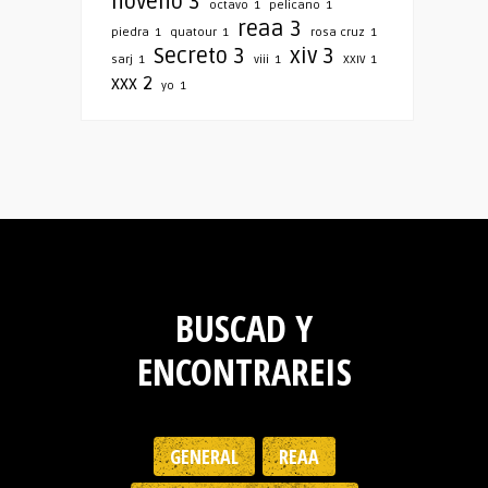
noveno
3
octavo
1
pelicano
1
reaa
3
piedra
1
quatour
1
rosa cruz
1
Secreto
3
xiv
3
sarj
1
viii
1
XXIV
1
xxx
2
yo
1
BUSCAD Y
ENCONTRAREIS
GENERAL
REAA