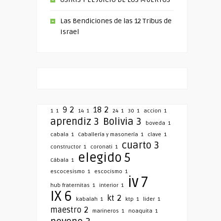
Las Bendiciones de las 12 Tribus de
Israel
9
2
18
2
1
1
14
1
24
1
30
1
accion
1
aprendiz
3
Bolivia
3
boveda
1
cabala
1
Caballería y masonería
1
clave
1
cuarto
3
constructor
1
coronati
1
elegido
5
Cábala
1
escocesismo
1
escocismo
1
iv
7
hub fraternitas
1
interior
1
IX
6
kt
2
kabalah
1
ktp
1
lider
1
maestro
2
marineros
1
noaquita
1