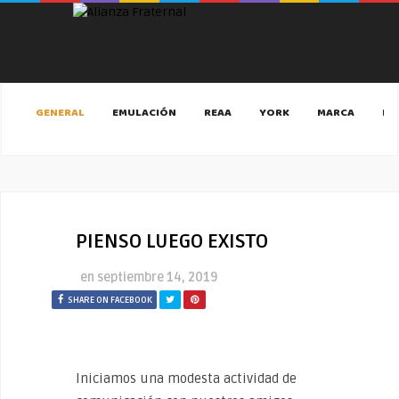
GENERAL
EMULACIÓN
REAA
YORK
MARCA
MA
PIENSO LUEGO EXISTO
en
septiembre 14, 2019
SHARE ON FACEBOOK
Iniciamos una modesta actividad de