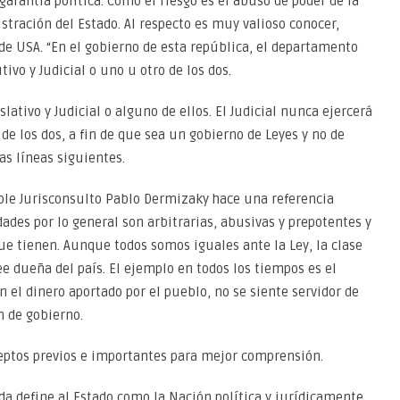
arantía política. Como el riesgo es el abuso de poder de la
stración del Estado. Al respecto es muy valioso conocer,
de USA. “En el gobierno de esta república, el departamento
ivo y Judicial o uno u otro de los dos.
lativo y Judicial o alguno de ellos. El Judicial nunca ejercerá
 de los dos, a fin de que sea un gobierno de Leyes y no de
s líneas siguientes.
able Jurisconsulto Pablo Dermizaky hace una referencia
idades por lo general son arbitrarias, abusivas y prepotentes y
e tienen. Aunque todos somos iguales ante la Ley, la clase
ee dueña del país. El ejemplo en todos los tiempos es el
 el dinero aportado por el pueblo, no se siente servidor de
n de gobierno.
eptos previos e importantes para mejor comprensión.
a define al Estado como la Nación política y jurídicamente