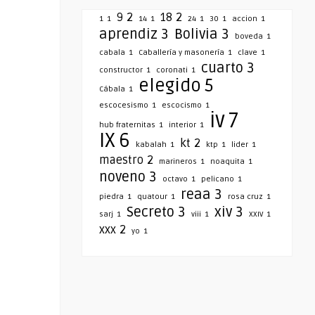
9
2
18
2
1
1
14
1
24
1
30
1
accion
1
aprendiz
3
Bolivia
3
boveda
1
cabala
1
Caballería y masonería
1
clave
1
cuarto
3
constructor
1
coronati
1
elegido
5
Cábala
1
escocesismo
1
escocismo
1
iv
7
hub fraternitas
1
interior
1
IX
6
kt
2
kabalah
1
ktp
1
lider
1
maestro
2
marineros
1
noaquita
1
noveno
3
octavo
1
pelicano
1
reaa
3
piedra
1
quatour
1
rosa cruz
1
Secreto
3
xiv
3
sarj
1
viii
1
XXIV
1
xxx
2
yo
1