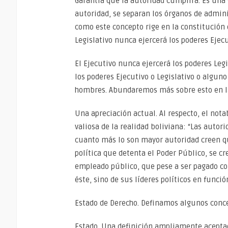
Garantía que la autoridad cumplirá. Es una g
autoridad, se separan los órganos de admini
como este concepto rige en la constitución 
Legislativo nunca ejercerá los poderes Ejecut
El Ejecutivo nunca ejercerá los poderes Legis
los poderes Ejecutivo o Legislativo o alguno
hombres. Abundaremos más sobre esto en la
Una apreciación actual. Al respecto, el not
valiosa de la realidad boliviana: “Las autor
cuanto más lo son mayor autoridad creen qu
política que detenta el Poder Público, se cr
empleado público, que pese a ser pagado con
éste, sino de sus líderes políticos en funció
Estado de Derecho. Definamos algunos conc
Estado. Una definición ampliamente aceptad