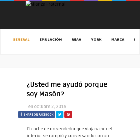
GENERAL
EMULACIÓN
REAA
YORK
MARCA
MA
¿Usted me ayudó porque
soy Masón?
en
octubre 2, 2019
SHARE ON FACEBOOK
El coche de un vendedor que viajaba por el
interior se rompió y conversando con un