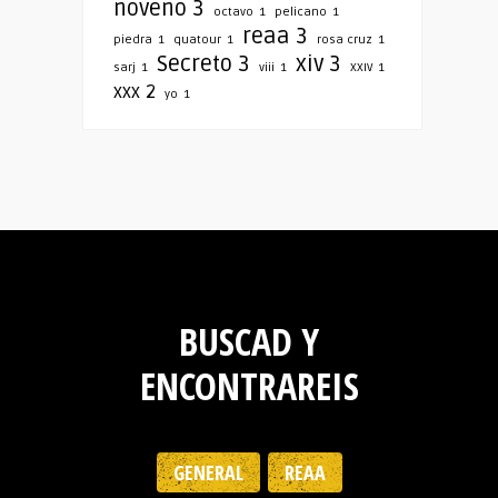
noveno
3
octavo
1
pelicano
1
reaa
3
piedra
1
quatour
1
rosa cruz
1
Secreto
3
xiv
3
sarj
1
viii
1
XXIV
1
xxx
2
yo
1
BUSCAD Y
ENCONTRAREIS
GENERAL
REAA