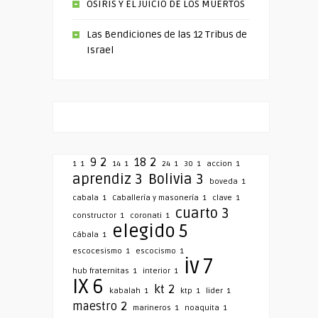
OSIRIS Y EL JUICIO DE LOS MUERTOS
Las Bendiciones de las 12 Tribus de
Israel
9
2
18
2
1
1
14
1
24
1
30
1
accion
1
aprendiz
3
Bolivia
3
boveda
1
cabala
1
Caballería y masonería
1
clave
1
cuarto
3
constructor
1
coronati
1
elegido
5
Cábala
1
escocesismo
1
escocismo
1
iv
7
hub fraternitas
1
interior
1
IX
6
kt
2
kabalah
1
ktp
1
lider
1
maestro
2
marineros
1
noaquita
1