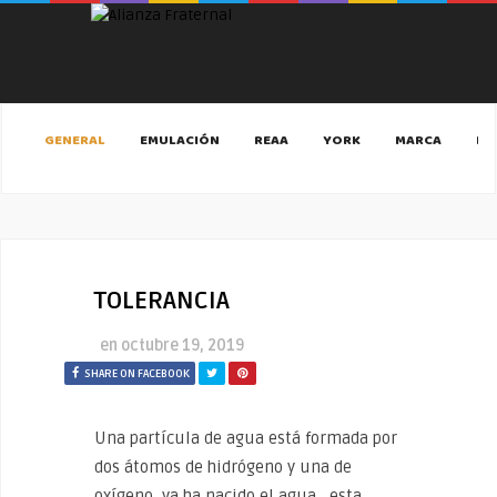
GENERAL
EMULACIÓN
REAA
YORK
MARCA
MA
TOLERANCIA
en
octubre 19, 2019
SHARE ON FACEBOOK
Una partícula de agua está formada por
dos átomos de hidrógeno y una de
oxígeno, ya ha nacido el agua , esta