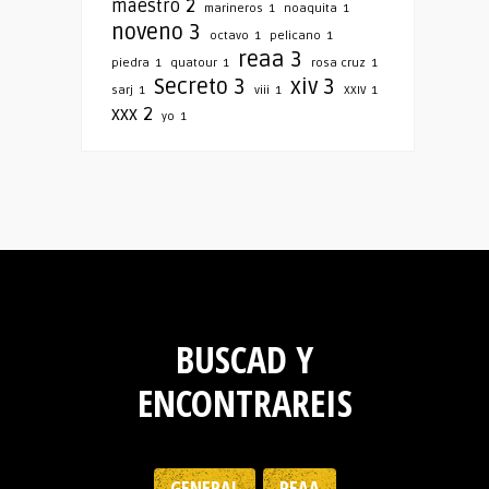
maestro
2
marineros
1
noaquita
1
noveno
3
octavo
1
pelicano
1
reaa
3
piedra
1
quatour
1
rosa cruz
1
Secreto
3
xiv
3
sarj
1
viii
1
XXIV
1
xxx
2
yo
1
BUSCAD Y
ENCONTRAREIS
GENERAL
REAA