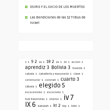
OSIRIS Y EL JUICIO DE LOS MUERTOS
Las Bendiciones de las 12 Tribus de
Israel
9
2
18
2
1
1
14
1
24
1
30
1
accion
1
aprendiz
3
Bolivia
3
boveda
1
cabala
1
Caballería y masonería
1
clave
1
cuarto
3
constructor
1
coronati
1
elegido
5
Cábala
1
escocesismo
1
escocismo
1
iv
7
hub fraternitas
1
interior
1
IX
6
kt
2
kabalah
1
ktp
1
lider
1