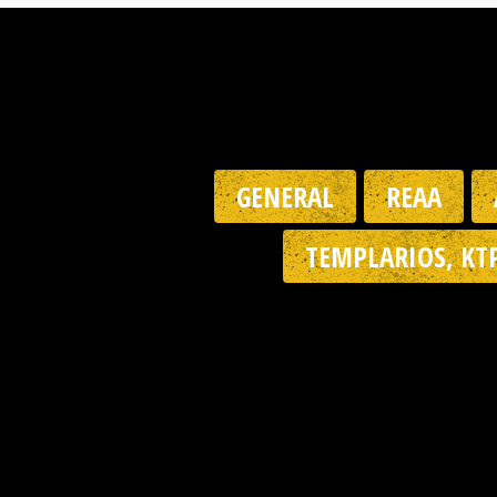
GENERAL
REAA
TEMPLARIOS, KT