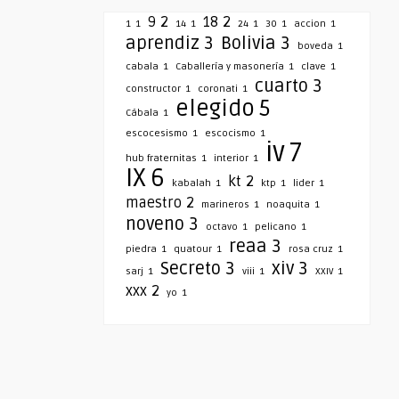
9
2
18
2
1
1
14
1
24
1
30
1
accion
1
aprendiz
3
Bolivia
3
boveda
1
cabala
1
Caballería y masonería
1
clave
1
cuarto
3
constructor
1
coronati
1
elegido
5
Cábala
1
escocesismo
1
escocismo
1
iv
7
hub fraternitas
1
interior
1
IX
6
kt
2
kabalah
1
ktp
1
lider
1
maestro
2
marineros
1
noaquita
1
noveno
3
octavo
1
pelicano
1
reaa
3
piedra
1
quatour
1
rosa cruz
1
Secreto
3
xiv
3
sarj
1
viii
1
XXIV
1
xxx
2
yo
1