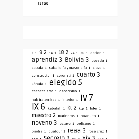
Israel
9
2
18
2
1
1
14
1
24
1
30
1
accion
1
aprendiz
3
Bolivia
3
boveda
1
cabala
1
Caballería y masonería
1
clave
1
cuarto
3
constructor
1
coronati
1
elegido
5
Cábala
1
escocesismo
1
escocismo
1
iv
7
hub fraternitas
1
interior
1
IX
6
kt
2
kabalah
1
ktp
1
lider
1
maestro
2
marineros
1
noaquita
1
noveno
3
octavo
1
pelicano
1
reaa
3
piedra
1
quatour
1
rosa cruz
1
Secreto
3
xiv
3