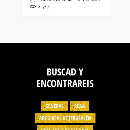
sarj
1
viii
1
XXIV
1
xxx
2
yo
1
BUSCAD Y
ENCONTRAREIS
GENERAL
REAA
ARCO REAL DE JERUSALÉN