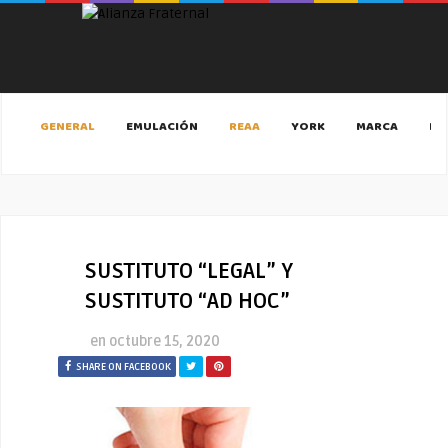
GENERAL
EMULACIÓN
REAA
YORK
MARCA
MA
SUSTITUTO “LEGAL” Y
SUSTITUTO “AD HOC”
en
octubre 15, 2020
SHARE ON FACEBOOK