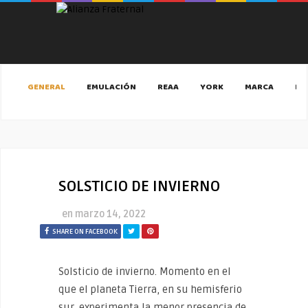
GENERAL
EMULACIÓN
REAA
YORK
MARCA
MA
SOLSTICIO DE INVIERNO
en
marzo 14, 2022
SHARE ON FACEBOOK
Solsticio de invierno. Momento en el
que el planeta Tierra, en su hemisferio
sur, experimenta la menor presencia de