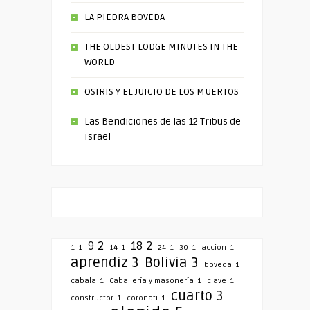
LA PIEDRA BOVEDA
THE OLDEST LODGE MINUTES IN THE
WORLD
OSIRIS Y EL JUICIO DE LOS MUERTOS
Las Bendiciones de las 12 Tribus de
Israel
9
2
18
2
1
1
14
1
24
1
30
1
accion
1
aprendiz
3
Bolivia
3
boveda
1
cabala
1
Caballería y masonería
1
clave
1
cuarto
3
constructor
1
coronati
1