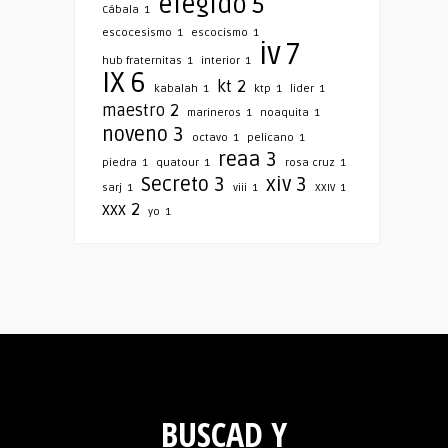
elegido
5
Cábala
1
escocesismo
1
escocismo
1
iv
7
hub fraternitas
1
interior
1
IX
6
kt
2
kabalah
1
ktp
1
lider
1
maestro
2
marineros
1
noaquita
1
noveno
3
octavo
1
pelicano
1
reaa
3
piedra
1
quatour
1
rosa cruz
1
Secreto
3
xiv
3
sarj
1
viii
1
XXIV
1
xxx
2
yo
1
BUSCAD Y