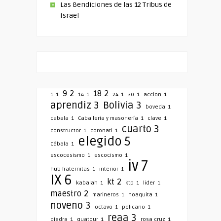
Las Bendiciones de las 12 Tribus de
Israel
9
2
18
2
1
1
14
1
24
1
30
1
accion
1
aprendiz
3
Bolivia
3
boveda
1
cabala
1
Caballería y masonería
1
clave
1
cuarto
3
constructor
1
coronati
1
elegido
5
Cábala
1
escocesismo
1
escocismo
1
iv
7
hub fraternitas
1
interior
1
IX
6
kt
2
kabalah
1
ktp
1
lider
1
maestro
2
marineros
1
noaquita
1
noveno
3
octavo
1
pelicano
1
reaa
3
piedra
1
quatour
1
rosa cruz
1