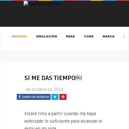
GENERAL
EMULACIÓN
REAA
YORK
MARCA
MA
SI ME DAS TIEMPO￼
en
octubre 18, 2022
SHARE ON FACEBOOK
Estaré listo a partir cuando me haya
esforzado lo suficiente para alcanzar el
éxito en mi vida,