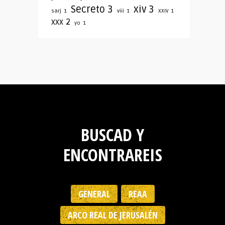
Secreto
3
xiv
3
sarj
1
viii
1
XXIV
1
xxx
2
yo
1
BUSCAD Y
ENCONTRAREIS
GENERAL
REAA
ARCO REAL DE JERUSALÉN