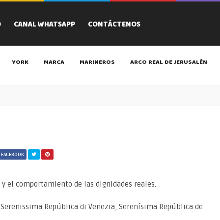
O
CANAL WHATSAPP
CONTÁCTENOS
YORK
MARCA
MARINEROS
ARCO REAL DE JERUSALÉN
 FACEBOOK
a y el comportamiento de las dignidades reales.
e Serenissima República di Venezia, Serenísima República de