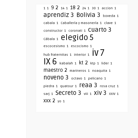
9
2
18
2
1
1
14
1
24
1
30
1
accion
1
aprendiz
3
Bolivia
3
boveda
1
cabala
1
Caballería y masonería
1
clave
1
cuarto
3
constructor
1
coronati
1
elegido
5
Cábala
1
escocesismo
1
escocismo
1
iv
7
hub fraternitas
1
interior
1
IX
6
kt
2
kabalah
1
ktp
1
lider
1
maestro
2
marineros
1
noaquita
1
noveno
3
octavo
1
pelicano
1
reaa
3
piedra
1
quatour
1
rosa cruz
1
Secreto
3
xiv
3
sarj
1
viii
1
XXIV
1
xxx
2
yo
1