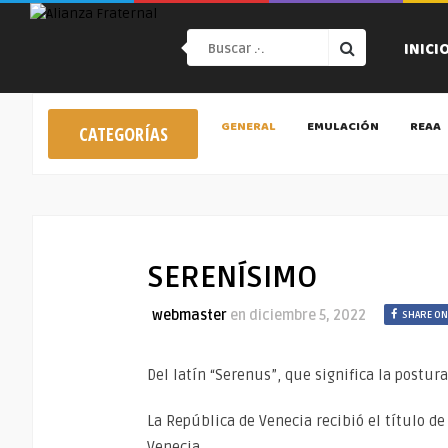
INICI
GENERAL
EMULACIÓN
REAA
CATEGORÍAS
SERENÍSIMO
webmaster
en
diciembre 5, 2022
SHARE ON
Del latín “Serenus”, que significa la postur
La República de Venecia recibió el título d
Venecia.