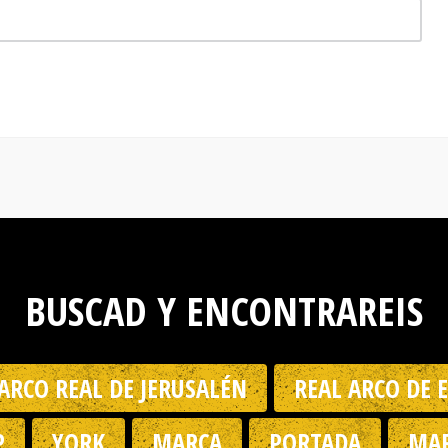
BUSCAD Y ENCONTRAREIS
ARCO REAL DE JERUSALÉN
REAL ARCO DE 
P
YORK
MARCA
PORTADA
MAR