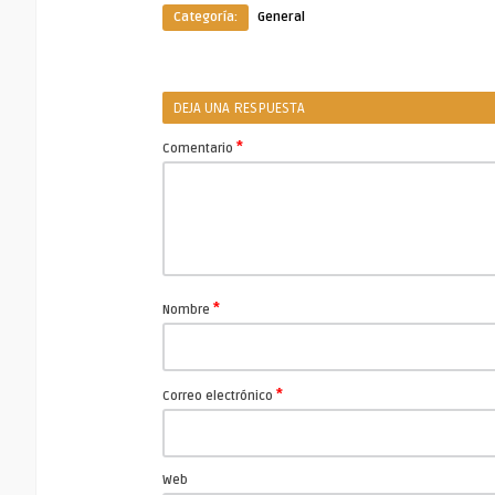
Categoría:
General
DEJA UNA RESPUESTA
*
Comentario
*
Nombre
*
Correo electrónico
Web