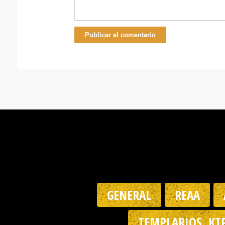
GENERAL
REAA
TEMPLARIOS, KT