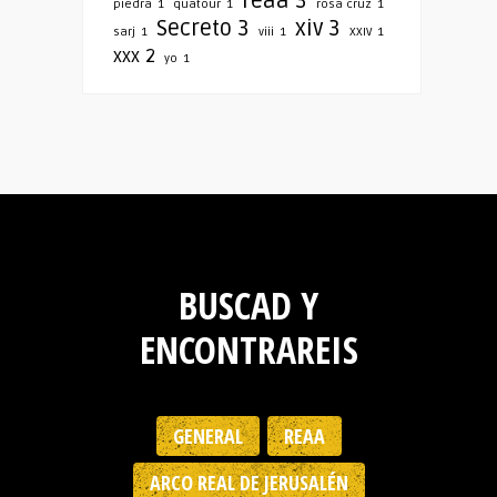
reaa
3
piedra
1
quatour
1
rosa cruz
1
Secreto
3
xiv
3
sarj
1
viii
1
XXIV
1
xxx
2
yo
1
BUSCAD Y
ENCONTRAREIS
GENERAL
REAA
ARCO REAL DE JERUSALÉN