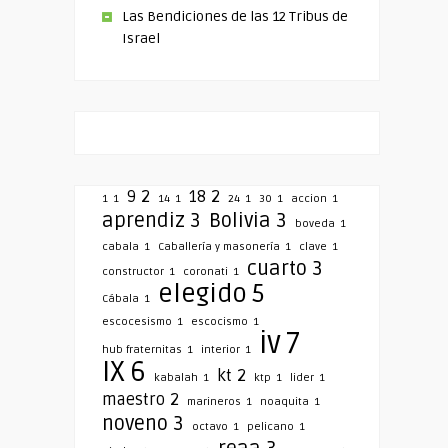
Las Bendiciones de las 12 Tribus de
Israel
9
2
18
2
1
1
14
1
24
1
30
1
accion
1
aprendiz
3
Bolivia
3
boveda
1
cabala
1
Caballería y masonería
1
clave
1
cuarto
3
constructor
1
coronati
1
elegido
5
Cábala
1
escocesismo
1
escocismo
1
iv
7
hub fraternitas
1
interior
1
IX
6
kt
2
kabalah
1
ktp
1
lider
1
maestro
2
marineros
1
noaquita
1
noveno
3
octavo
1
pelicano
1