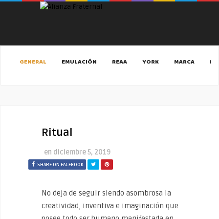
GENERAL
EMULACIÓN
REAA
YORK
MARCA
MA
Ritual
en
diciembre 5, 2019
SHARE ON FACEBOOK
No deja de seguir siendo asombrosa la
creatividad, inventiva e imaginación que
posee todo ser humano manifestada en