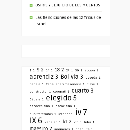
OSIRIS Y EL JUICIO DE LOS MUERTOS
Las Bendiciones de las 12 Tribus de
Israel
9
2
18
2
1
1
14
1
24
1
30
1
accion
1
aprendiz
3
Bolivia
3
boveda
1
cabala
1
Caballería y masonería
1
clave
1
cuarto
3
constructor
1
coronati
1
elegido
5
Cábala
1
escocesismo
1
escocismo
1
iv
7
hub fraternitas
1
interior
1
IX
6
kt
2
kabalah
1
ktp
1
lider
1
maestro
2
marineros
1
noaquita
1