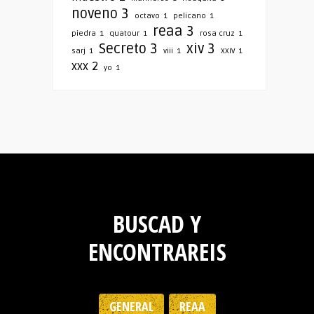
noveno
3
octavo
1
pelicano
1
reaa
3
piedra
1
quatour
1
rosa cruz
1
Secreto
3
xiv
3
sarj
1
viii
1
XXIV
1
xxx
2
yo
1
BUSCAD Y
ENCONTRAREIS
GENERAL
REAA