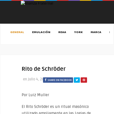
GENERAL
EMULACIÓN
REAA
YORK
MARCA
MA
Rito de Schröder
en
julio 4, 2020
SHARE ON FACEBOOK
Por Luiz Muller
El Rito Schröder es un ritual masónico
utilizado ampliamente en las Logias de