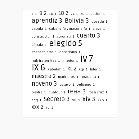
9
2
18
2
1
1
14
1
24
1
30
1
accion
1
aprendiz
3
Bolivia
3
boveda
1
cabala
1
Caballería y masonería
1
clave
1
cuarto
3
constructor
1
coronati
1
elegido
5
Cábala
1
escocesismo
1
escocismo
1
iv
7
hub fraternitas
1
interior
1
IX
6
kt
2
kabalah
1
ktp
1
lider
1
maestro
2
marineros
1
noaquita
1
noveno
3
octavo
1
pelicano
1
reaa
3
piedra
1
quatour
1
rosa cruz
1
Secreto
3
xiv
3
sarj
1
viii
1
XXIV
1
xxx
2
yo
1