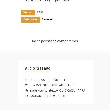
con entusiasmo y esperanza.
Vistas:
1331
Categoría:
General
No se permiten comentarios.
Audio trazado
[responsivevoice_button
voice=»Spanish Latin American
Female» buttontext=»CLICK AQUI PARA
ESCUCHAR ESTE TRABAJO»]