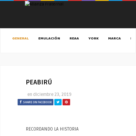
GENERAL
EMULACIÓN
REAA
YORK
MARCA
MA
PEABIRÚ
en
diciembre 23, 2019
SHARE ON FACEBOOK
RECORDANDO LA HISTORIA