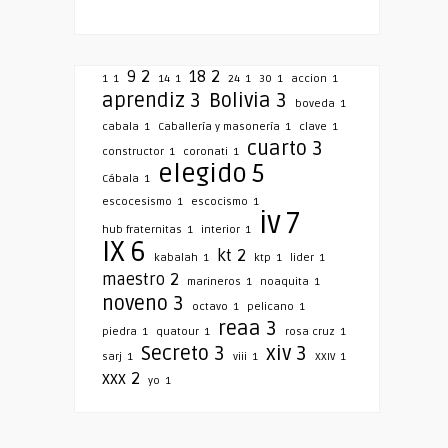
9
2
18
2
1
1
14
1
24
1
30
1
accion
1
aprendiz
3
Bolivia
3
boveda
1
cabala
1
Caballería y masonería
1
clave
1
cuarto
3
constructor
1
coronati
1
elegido
5
Cábala
1
escocesismo
1
escocismo
1
iv
7
hub fraternitas
1
interior
1
IX
6
kt
2
kabalah
1
ktp
1
lider
1
maestro
2
marineros
1
noaquita
1
noveno
3
octavo
1
pelicano
1
reaa
3
piedra
1
quatour
1
rosa cruz
1
Secreto
3
xiv
3
sarj
1
viii
1
XXIV
1
xxx
2
yo
1