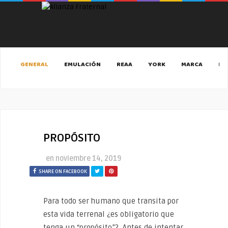
GENERAL
EMULACIÓN
REAA
YORK
MARCA
MA
PROPÓSITO
en
noviembre 14, 2019
SHARE ON FACEBOOK
Para todo ser humano que transita por
esta vida terrenal ¿es obligatorio que
tenga un “propósito”?, Antes de intentar