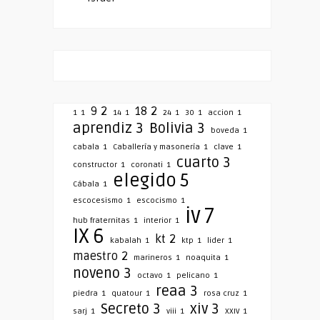
9
2
18
2
1
1
14
1
24
1
30
1
accion
1
aprendiz
3
Bolivia
3
boveda
1
cabala
1
Caballería y masonería
1
clave
1
cuarto
3
constructor
1
coronati
1
elegido
5
Cábala
1
escocesismo
1
escocismo
1
iv
7
hub fraternitas
1
interior
1
IX
6
kt
2
kabalah
1
ktp
1
lider
1
maestro
2
marineros
1
noaquita
1
noveno
3
octavo
1
pelicano
1
reaa
3
piedra
1
quatour
1
rosa cruz
1
Secreto
3
xiv
3
sarj
1
viii
1
XXIV
1