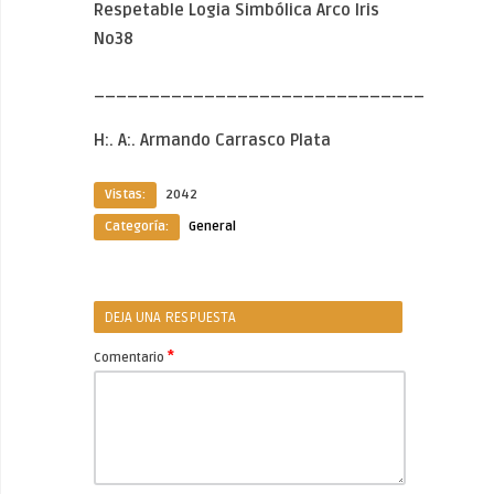
Respetable Logia Simbólica Arco Iris
No38
______________________________
H:. A:. Armando Carrasco Plata
Vistas:
2042
Categoría:
General
DEJA UNA RESPUESTA
*
Comentario