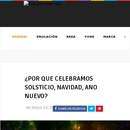
GENERAL
EMULACIÓN
REAA
YORK
MARCA
MA
¿POR QUE CELEBRAMOS
SOLSTICIO, NAVIDAD, ANO
NUEVO?
en
mayo 16, 2021
SHARE ON FACEBOOK