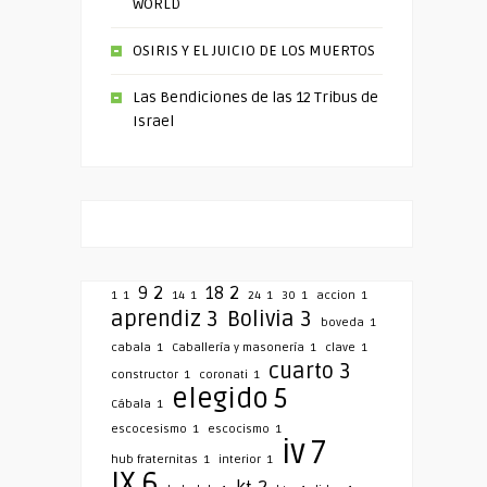
WORLD
OSIRIS Y EL JUICIO DE LOS MUERTOS
Las Bendiciones de las 12 Tribus de
Israel
9
2
18
2
1
1
14
1
24
1
30
1
accion
1
aprendiz
3
Bolivia
3
boveda
1
cabala
1
Caballería y masonería
1
clave
1
cuarto
3
constructor
1
coronati
1
elegido
5
Cábala
1
escocesismo
1
escocismo
1
iv
7
hub fraternitas
1
interior
1
IX
6