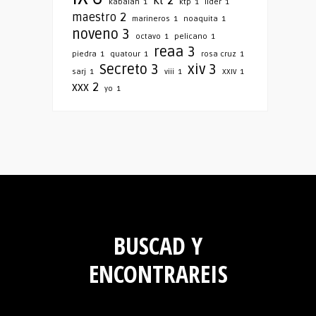
kt
2
kabalah
1
ktp
1
lider
1
maestro
2
marineros
1
noaquita
1
noveno
3
octavo
1
pelicano
1
reaa
3
piedra
1
quatour
1
rosa cruz
1
Secreto
3
xiv
3
sarj
1
viii
1
XXIV
1
xxx
2
yo
1
BUSCAD Y
ENCONTRAREIS