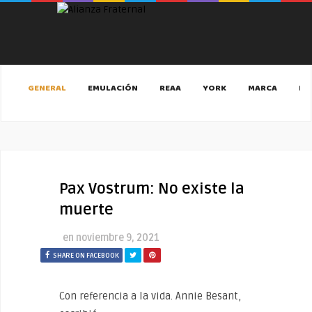
GENERAL
EMULACIÓN
REAA
YORK
MARCA
MA
Pax Vostrum: No existe la
muerte
en
noviembre 9, 2021
SHARE ON FACEBOOK
Con referencia a la vida. Annie Besant,