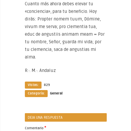
Cuanto más ahora debes elevar tu
«conciencia», para tu beneficio. Hoy
dirás: Propter nomem tuum, Dómine,
vivum me serva; pro clementia tua,
educ de angustiis animam meam = Por
tu nombre, Señor, guarda mi vida; por
tu clemencia, saca de angustias mi
alma.
R.·. M.·. Andaluz
Vistas:
829
Categoría:
General
DEJA UNA RESPUESTA
*
Comentario