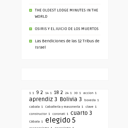
THE OLDEST LODGE MINUTES IN THE
WORLD
OSIRIS Y EL JUICIO DE LOS MUERTOS
Las Bendiciones de las 12 Tribus de
Israel
9
2
18
2
1
1
14
1
24
1
30
1
accion
1
aprendiz
3
Bolivia
3
boveda
1
cabala
1
Caballería y masonería
1
clave
1
cuarto
3
constructor
1
coronati
1
elegido
5
Cábala
1