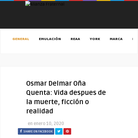
GENERAL
EMULACIÓN
REAA
YORK
MARCA
MA
Osmar Delmar Oña
Quenta: Vida despues de
la muerte, ficción o
realidad
en
enero 10, 2020
SHARE ON FACEBOOK