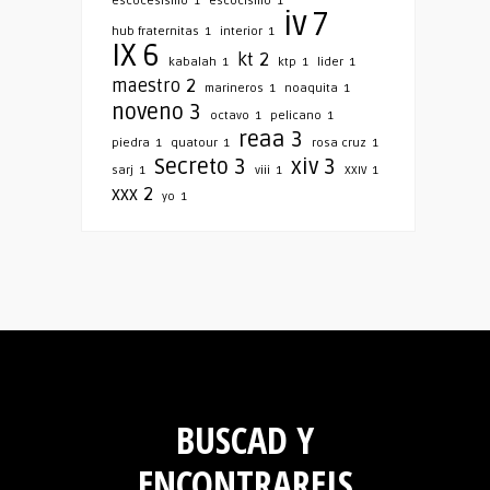
escocesismo
1
escocismo
1
iv
7
hub fraternitas
1
interior
1
IX
6
kt
2
kabalah
1
ktp
1
lider
1
maestro
2
marineros
1
noaquita
1
noveno
3
octavo
1
pelicano
1
reaa
3
piedra
1
quatour
1
rosa cruz
1
Secreto
3
xiv
3
sarj
1
viii
1
XXIV
1
xxx
2
yo
1
BUSCAD Y
ENCONTRAREIS