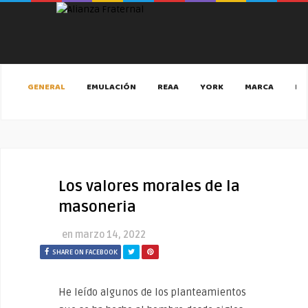
GENERAL
EMULACIÓN
REAA
YORK
MARCA
MA
Los valores morales de la
masoneria
en
marzo 14, 2022
SHARE ON FACEBOOK
He leído algunos de los planteamientos