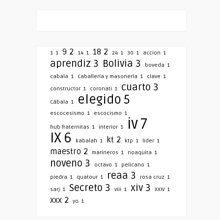
9
2
18
2
1
1
14
1
24
1
30
1
accion
1
aprendiz
3
Bolivia
3
boveda
1
cabala
1
Caballería y masonería
1
clave
1
cuarto
3
constructor
1
coronati
1
elegido
5
Cábala
1
escocesismo
1
escocismo
1
iv
7
hub fraternitas
1
interior
1
IX
6
kt
2
kabalah
1
ktp
1
lider
1
maestro
2
marineros
1
noaquita
1
noveno
3
octavo
1
pelicano
1
reaa
3
piedra
1
quatour
1
rosa cruz
1
Secreto
3
xiv
3
sarj
1
viii
1
XXIV
1
xxx
2
yo
1