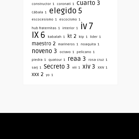
cuarto
3
constructor
1
coronati
1
elegido
5
Cábala
1
escocesismo
1
escocismo
1
iv
7
hub fraternitas
1
interior
1
IX
6
kt
2
kabalah
1
ktp
1
lider
1
maestro
2
marineros
1
noaquita
1
noveno
3
octavo
1
pelicano
1
reaa
3
piedra
1
quatour
1
rosa cruz
1
Secreto
3
xiv
3
sarj
1
viii
1
XXIV
1
xxx
2
yo
1