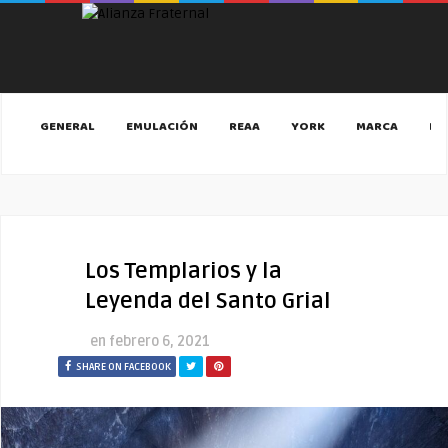
GENERAL
EMULACIÓN
REAA
YORK
MARCA
MA
Los Templarios y la
Leyenda del Santo Grial
en
febrero 6, 2021
SHARE ON FACEBOOK