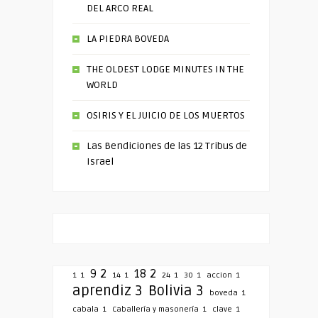
DEL ARCO REAL
LA PIEDRA BOVEDA
THE OLDEST LODGE MINUTES IN THE
WORLD
OSIRIS Y EL JUICIO DE LOS MUERTOS
Las Bendiciones de las 12 Tribus de
Israel
9
2
18
2
1
1
14
1
24
1
30
1
accion
1
aprendiz
3
Bolivia
3
boveda
1
cabala
1
Caballería y masonería
1
clave
1