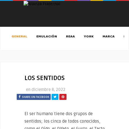
GENERAL
EMULACIÓN
REAA
YORK
MARCA
MA
LOS SENTIDOS
en
diciembre 8, 2022
SHARE ON FACEBOOK
El ser humano tiene dos grupos de
sentidos; los cinco de todos conocidos,
como el Oído, el Olfato, el Gusto, el Tacto