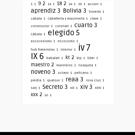
9
2
18
2
1
1
14
1
24
1
30
1
accion
1
aprendiz
3
Bolivia
3
boveda
1
cabala
1
Caballería y masonería
1
clave
1
cuarto
3
constructor
1
coronati
1
elegido
5
Cábala
1
escocesismo
1
escocismo
1
iv
7
hub fraternitas
1
interior
1
IX
6
kt
2
kabalah
1
ktp
1
lider
1
maestro
2
marineros
1
noaquita
1
noveno
3
octavo
1
pelicano
1
reaa
3
piedra
1
quatour
1
rosa cruz
1
Secreto
3
xiv
3
sarj
1
viii
1
XXIV
1
xxx
2
yo
1