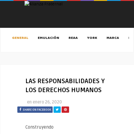
GENERAL
EMULACIÓN
REAA
YORK
MARCA
MA
LAS RESPONSABILIDADES Y
LOS DERECHOS HUMANOS
en
enero 26, 2020
SHARE ON FACEBOOK
Construyendo